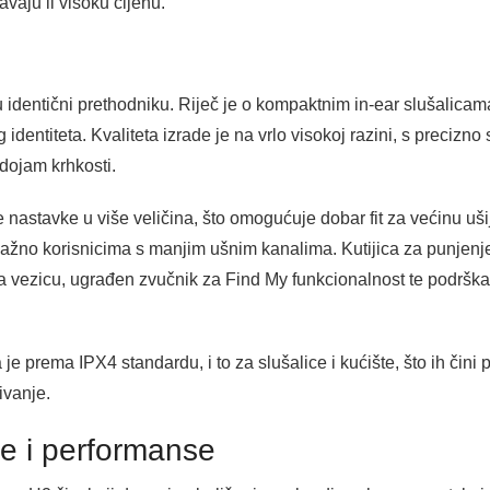
vaju li visoku cijenu.
 identični prethodniku. Riječ je o kompaktnim in-ear slušalicama
identiteta. Kvaliteta izrade je na vrlo visokoj razini, s precizn
dojam krhkosti.
e nastavke u više veličina, što omogućuje dobar fit za većinu uši
ažno korisnicima s manjim ušnim kanalima. Kutijica za punjenje 
a vezicu, ugrađen zvučnik za Find My funkcionalnost te podršk
a je prema IPX4 standardu, i to za slušalice i kućište, što ih čin
ivanje.
je i performanse