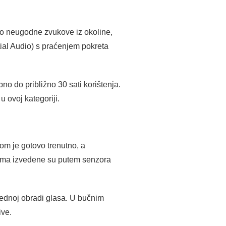
lno neugodne zvukove iz okoline,
tial Audio) s praćenjem pokreta
o do približno 30 sati korištenja.
 ovoj kategoriji.
om je gotovo trenutno, a
cama izvedene su putem senzora
.
prednoj obradi glasa. U bučnim
ive.