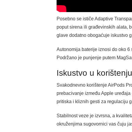
Posebno se ističe Adaptive Transpar
poput sirena ili građevinskih alata,
glave dodatno obogaćuje iskustvo gl
Autonomija baterije iznosi do oko 6
Podržano je punjenje putem MagSafea,
Iskustvo u korištenj
Svakodnevno korištenje AirPods Pro 
prebacivanje između Apple uređaja 
pritiska i kliznih gesti za regulacij
Stabilnost veze je izvrsna, a kvalit
okruženjima sugovornici vas čuju ja