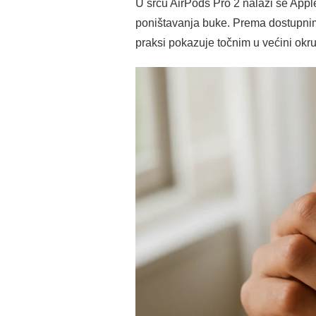
U srcu AirPods Pro 2 nalazi se Apple
poništavanja buke. Prema dostupnim 
praksi pokazuje točnim u većini okr