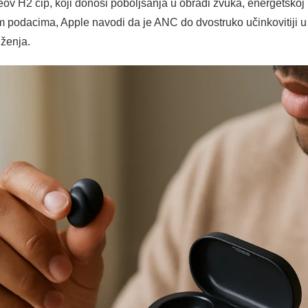
ov H2 čip, koji donosi poboljšanja u obradi zvuka, energetskoj u
podacima, Apple navodi da je ANC do dvostruko učinkovitiji u 
uženja.