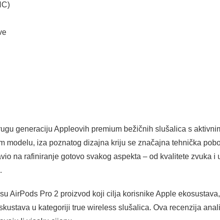
NC)
ve
rugu generaciju Appleovih premium bežičnih slušalica s aktivni
om modelu, iza poznatog dizajna kriju se značajna tehnička pobo
avio na rafiniranje gotovo svakog aspekta – od kvalitete zvuka i 
.
 su AirPods Pro 2 proizvod koji cilja korisnike Apple ekosustava
iskustava u kategoriji true wireless slušalica. Ova recenzija anal