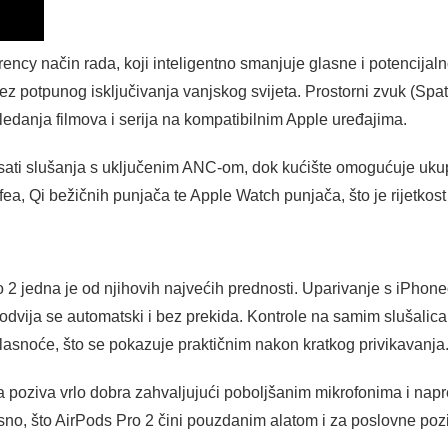
ency način rada, koji inteligentno smanjuje glasne i potencija
 bez potpunog isključivanja vanjskog svijeta. Prostorni zvuk (Spa
edanja filmova i serija na kompatibilnim Apple uređajima.
 sati slušanja s uključenim ANC-om, dok kućište omogućuje ukupn
 Qi bežičnih punjača te Apple Watch punjača, što je rijetkost u
u
2 jedna je od njihovih najvećih prednosti. Uparivanje s iPhone
odvija se automatski i bez prekida. Kontrole na samim slušali
u glasnoće, što se pokazuje praktičnim nakon kratkog privikavanja
eta poziva vrlo dobra zahvaljujući poboljšanim mikrofonima i na
sno, što AirPods Pro 2 čini pouzdanim alatom i za poslovne poz