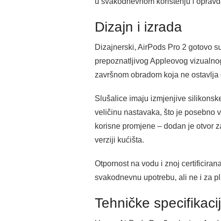
u svakodnevnom korištenju i opravda
Dizajn i izrada
Dizajnerski, AirPods Pro 2 gotovo su
prepoznatljivog Appleovog vizualnog 
završnom obradom koja ne ostavlja 
Slušalice imaju izmjenjive silikonsk
veličinu nastavaka, što je posebno v
korisne promjene – dodan je otvor z
verziji kućišta.
Otpornost na vodu i znoj certificiran
svakodnevnu upotrebu, ali ne i za pl
Tehničke specifikaci