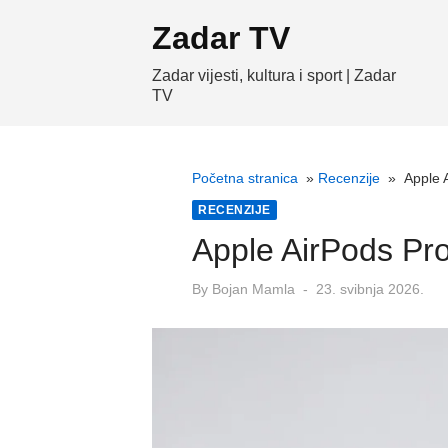
Skip
Zadar TV
to
content
Zadar vijesti, kultura i sport | Zadar
TV
Početna stranica
»
Recenzije
»
Apple A
RECENZIJE
Apple AirPods Pro 
Posted
By
Bojan Mamla
23. svibnja 2026.
on