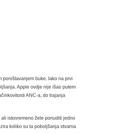
m poništavanjem buke. Iako na prvi
ljšanja. Apple ovdje nije išao putem
učinkovitosti ANC-a, do trajanja
, ali istovremeno žele ponuditi jedno
izira koliko su ta poboljšanja stvarna