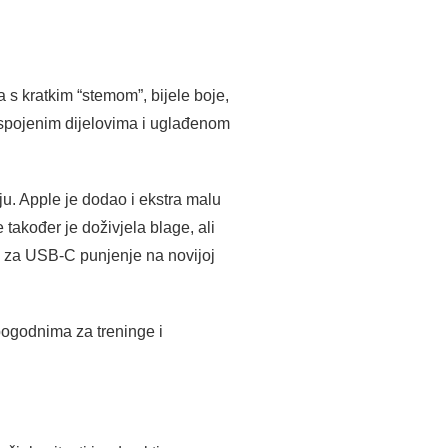
 s kratkim “stemom”, bijele boje,
o spojenim dijelovima i uglađenom
ju. Apple je dodao i ekstra malu
također je doživjela blage, ali
a za USB‑C punjenje na novijoj
i pogodnima za treninge i