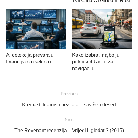
Tvrtkama za Globalni Rast
AI detekcija prevara u
Kako izabrati najbolju
financijskom sektoru
putnu aplikaciju za
navigaciju
Navigacija
Previous
objava
Previous
Kremasti tiramisu bez jaja – savršen desert
post:
Next
Next
The Revenant recenzija – Vrijedi li gledati? (2015)