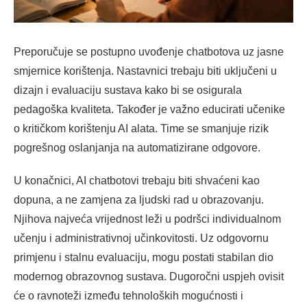
Preporučuje se postupno uvođenje chatbotova uz jasne
smjernice korištenja. Nastavnici trebaju biti uključeni u
dizajn i evaluaciju sustava kako bi se osigurala
pedagoška kvaliteta. Također je važno educirati učenike
o kritičkom korištenju AI alata. Time se smanjuje rizik
pogrešnog oslanjanja na automatizirane odgovore.
U konačnici, AI chatbotovi trebaju biti shvaćeni kao
dopuna, a ne zamjena za ljudski rad u obrazovanju.
Njihova najveća vrijednost leži u podršci individualnom
učenju i administrativnoj učinkovitosti. Uz odgovornu
primjenu i stalnu evaluaciju, mogu postati stabilan dio
modernog obrazovnog sustava. Dugoročni uspjeh ovisit
će o ravnoteži između tehnoloških mogućnosti i