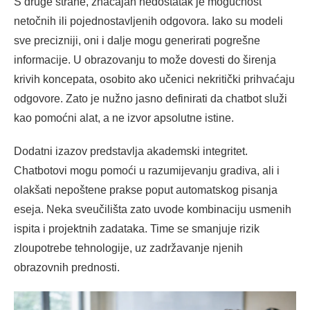
S druge strane, značajan nedostatak je mogućnost
netočnih ili pojednostavljenih odgovora. Iako su modeli
sve precizniji, oni i dalje mogu generirati pogrešne
informacije. U obrazovanju to može dovesti do širenja
krivih koncepata, osobito ako učenici nekritički prihvaćaju
odgovore. Zato je nužno jasno definirati da chatbot služi
kao pomoćni alat, a ne izvor apsolutne istine.
Dodatni izazov predstavlja akademski integritet.
Chatbotovi mogu pomoći u razumijevanju gradiva, ali i
olakšati nepoštene prakse poput automatskog pisanja
eseja. Neka sveučilišta zato uvode kombinaciju usmenih
ispita i projektnih zadataka. Time se smanjuje rizik
zloupotrebe tehnologije, uz zadržavanje njenih
obrazovnih prednosti.