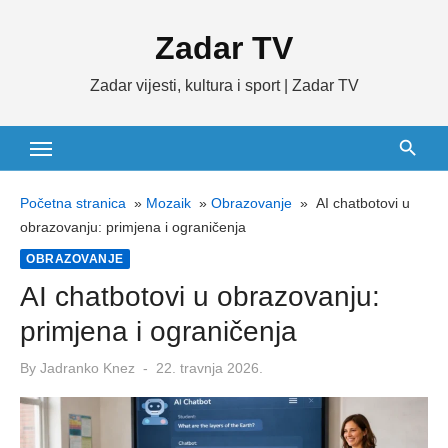
Skip
Zadar TV
to
content
Zadar vijesti, kultura i sport | Zadar TV
Početna stranica
»
Mozaik
»
Obrazovanje
»
AI chatbotovi u
obrazovanju: primjena i ograničenja
OBRAZOVANJE
AI chatbotovi u obrazovanju:
primjena i ograničenja
Posted
By
Jadranko Knez
22. travnja 2026.
on