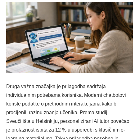
Druga važna značajka je prilagodba sadržaja
individualnim potrebama korisnika. Moderni chatbotovi
koriste podatke o prethodnim interakcijama kako bi
procijenili razinu znanja učenika. Prema studiji
Sveučilišta u Helsinkiju, personalizirani AI tutor povećao
je prolaznost ispita za 12 % u usporedbi s klasičnim e-
learning materijalima. Takva prilagodba posebno je