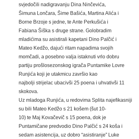
svjedočili nadigravanju Dina Ninčevića,
Šimuna Lončara, Šime Bašića, Martina Alića i
Borne Brzoje s jedne, te Ante Perkušića i
Fabiana Šiška s druge strane. Golobradim
mladićima su asistirali kapetani Dino Palčić i
Mateo Kedžo, dajući ritam napadima svojih
momčadi, a posebno valja istaknuti vrlo dobru
partiju prošlosezonskog igrača Puntamike Lovre
Runjića koji je utakmicu završio kao
najbolji strijelac ubacivši 25 poena i uhvativši 11
skokova.
Uz mladoga Runjića, u redovima Splita najefikasniji
su bili Mateo Kedžo s 21 košem (šut 10-
10) te Maj Kovačevič s 15 poena, dok je
Puntamičane predvodio Dino Palčić s 24 koša i
sedam asistencija, uz dobro “asistiranje” Luke