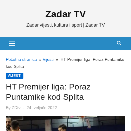
Skip
Zadar TV
to
content
Zadar vijesti, kultura i sport | Zadar TV
Početna stranica
»
Vijesti
»
HT Premijer liga: Poraz Puntamike
kod Splita
VIJESTI
HT Premijer liga: Poraz
Puntamike kod Splita
Posted
By
ZDtv
24. veljače 2022.
on