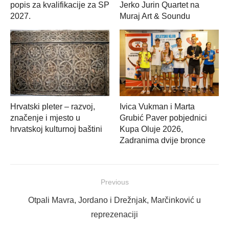
popis za kvalifikacije za SP
Jerko Jurin Quartet na
2027.
Muraj Art & Soundu
Hrvatski pleter – razvoj,
Ivica Vukman i Marta
značenje i mjesto u
Grubić Paver pobjednici
hrvatskoj kulturnoj baštini
Kupa Oluje 2026,
Zadranima dvije bronce
Navigacija
Previous
objava
Previous
Otpali Mavra, Jordano i Drežnjak, Marčinković u
post:
reprezenaciji