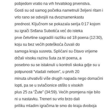
pobjedom vratio na vrh hrvatskog prvenstva.
Gosti su od samog početka nametnuli željeni ritam i
vrlo rano se odvojili na dvoznamenkastu
prednost. Ključnom se pokazala serija 0:17 kojom
su igrači Srđana Subotića već do isteka
prve četvrtine sagradili razliku od 18 poena (12:30),
koju su bez većih poteškoća čuvali do
samoga kraja susreta. Splićani su čitavo vrijeme
držali visoku razinu šuta za tri poena, a
posebno su se istaknuli u kontroli skoka gdje su u
potpunosti “vladali nebom”, u prvih 20
minuta uhvativši više drugih napada nego domaćini
lopti, pa se u svlačionice otišlo s visokih
plus 25 za “Žute” (34:59). Većih promjena nije bilo
ni u nastavku. Treneri su vrlo brzo dali
priliku mladim igračima te smo do kraja dvoboja