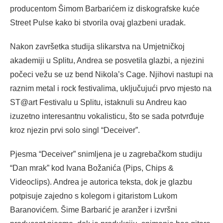
producentom Šimom Barbarićem iz diskografske kuće
Street Pulse kako bi stvorila ovaj glazbeni uradak.
Nakon završetka studija slikarstva na Umjetničkoj
akademiji u Splitu, Andrea se posvetila glazbi, a njezini
počeci vežu se uz bend Nikola’s Cage. Njihovi nastupi na
raznim metal i rock festivalima, uključujući prvo mjesto na
ST@art Festivalu u Splitu, istaknuli su Andreu kao
izuzetno interesantnu vokalisticu, što se sada potvrđuje
kroz njezin prvi solo singl “Deceiver”.
Pjesma “Deceiver” snimljena je u zagrebačkom studiju
“Dan mrak” kod Ivana Božanića (Pips, Chips &
Videoclips). Andrea je autorica teksta, dok je glazbu
potpisuje zajedno s kolegom i gitaristom Lukom
Baranovićem. Šime Barbarić je aranžer i izvršni