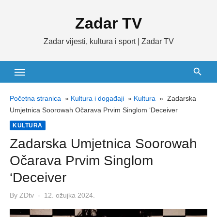
Skip
Zadar TV
to
content
Zadar vijesti, kultura i sport | Zadar TV
Početna stranica
»
Kultura i događaji
»
Kultura
»
Zadarska
Umjetnica Soorowah Očarava Prvim Singlom ‘Deceiver
KULTURA
Zadarska Umjetnica Soorowah
Očarava Prvim Singlom
‘Deceiver
Posted
By
ZDtv
12. ožujka 2024.
on