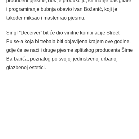
producent pjesme, dok je produkciju, snimanje bas gitare
i programiranje bubnja obavio Ivan Božanić, koji je
također miksao i masterirao pjesmu.
Singl “Deceiver” bit će dio vinilne kompilacije Street
Pulse-a koja bi trebala biti objavljena krajem ove godine,
gdje će se naći i druge pjesme splitskog producenta Šime
Barbarića, poznatog po svojoj jedinstvenoj urbanoj
glazbenoj estetici.