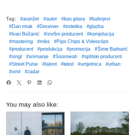
Tag:
aranžer
autor
bas gitara
bubnjevi
Dan mrak
Deceiver
estetika
glazba
Ivan Božanić
izvršni producent
kompilacija
mastering
miks
Pips Chips & Videoclips
producent
produkcija
promocija
Šime Barbarić
singl
snimanje
Soorowah
splitski producent
Street Pulse
talent
tekst
umjetnica
urban
vinil
zadar
You may also like: