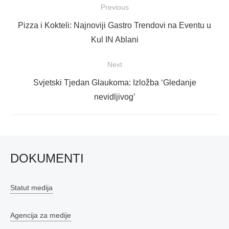
Navigacija
Previous
objava
Previous
Pizza i Kokteli: Najnoviji Gastro Trendovi na Eventu u
post:
Kul IN Ablani
Next
Next
Svjetski Tjedan Glaukoma: Izložba ‘Gledanje
post:
nevidljivog’
DOKUMENTI
Statut medija
Agencija za medije