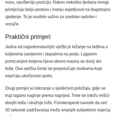
novu, opušteniju poziciju. Nakon nekoliko tjedana mnogi
primjećuju bolju posturu i manju osjetljivost na dugotrajno
sjedenje. To je osobito važno za uredske radnike i
vozače.
Praktični primjeri
Jedna od najjednostavnijih vježbi je ležanje na leđima s
koljenima savijenim i stopalima na podu. Laganim
pomicanjem koljena lijevo-desno masira se donji dio
leđa. Ova vježba često se preporučuje osobama koje
osjećaju ukočenost ujutro.
Drugi primjer je istezanje u sjedećem položaju, gdje se
trup lagano naginje prema naprijed. Time se istežu mišići
donjih leđa i stražnje lože. Fizioterapeuti navode da već
30 sekundi zadržavanja može smanjiti subjektivni osjećaj