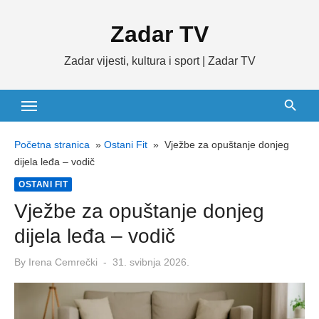
Skip
Zadar TV
to
content
Zadar vijesti, kultura i sport | Zadar TV
Početna stranica
»
Ostani Fit
»
Vježbe za opuštanje donjeg
dijela leđa – vodič
OSTANI FIT
Vježbe za opuštanje donjeg
dijela leđa – vodič
Posted
By
Irena Cemrečki
31. svibnja 2026.
on