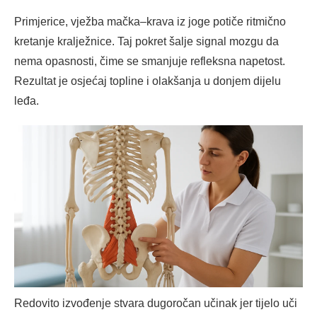
Primjerice, vježba mačka–krava iz joge potiče ritmično
kretanje kralježnice. Taj pokret šalje signal mozgu da
nema opasnosti, čime se smanjuje refleksna napetost.
Rezultat je osjećaj topline i olakšanja u donjem dijelu
leđa.
Redovito izvođenje stvara dugoročan učinak jer tijelo uči