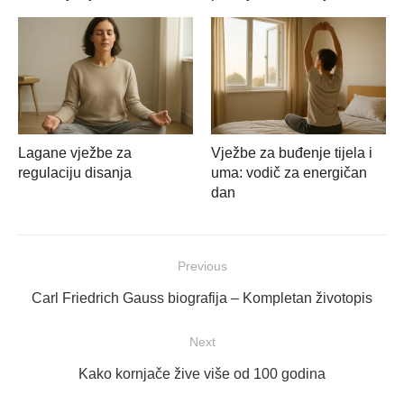
Lagane vježbe za
Vježbe za buđenje tijela i
regulaciju disanja
uma: vodič za energičan
dan
Navigacija
Previous
objava
Previous
Carl Friedrich Gauss biografija – Kompletan životopis
post:
Next
Next
Kako kornjače žive više od 100 godina
post: