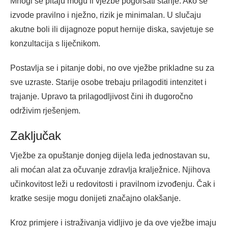
Mnogi se pitaju mogu li vježbe pogoršati stanje. Ako se
izvode pravilno i nježno, rizik je minimalan. U slučaju
akutne boli ili dijagnoze poput hernije diska, savjetuje se
konzultacija s liječnikom.
Postavlja se i pitanje dobi, no ove vježbe prikladne su za
sve uzraste. Starije osobe trebaju prilagoditi intenzitet i
trajanje. Upravo ta prilagodljivost čini ih dugoročno
održivim rješenjem.
Zaključak
Vježbe za opuštanje donjeg dijela leđa jednostavan su,
ali moćan alat za očuvanje zdravlja kralježnice. Njihova
učinkovitost leži u redovitosti i pravilnom izvođenju. Čak i
kratke sesije mogu donijeti značajno olakšanje.
Kroz primjere i istraživanja vidljivo je da ove vježbe imaju