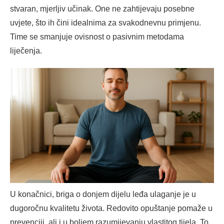
stvaran, mjerljiv učinak. One ne zahtijevaju posebne
uvjete, što ih čini idealnima za svakodnevnu primjenu.
Time se smanjuje ovisnost o pasivnim metodama
liječenja.
U konačnici, briga o donjem dijelu leđa ulaganje je u
dugoročnu kvalitetu života. Redovito opuštanje pomaže u
prevenciji, ali i u boljem razumijevanju vlastitog tijela. To