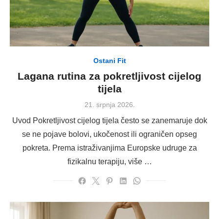
Ostani Fit
Lagana rutina za pokretljivost cijelog
tijela
Posted
21. srpnja 2026.
on
Uvod Pokretljivost cijelog tijela često se zanemaruje dok
se ne pojave bolovi, ukočenost ili ograničen opseg
pokreta. Prema istraživanjima Europske udruge za
fizikalnu terapiju, više …