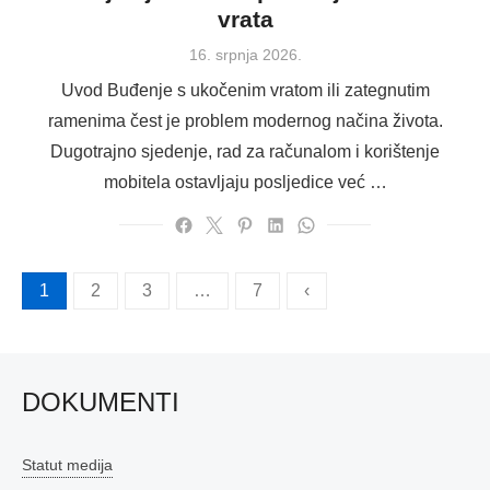
vrata
Posted
16. srpnja 2026.
on
Uvod Buđenje s ukočenim vratom ili zategnutim
ramenima čest je problem modernog načina života.
Dugotrajno sjedenje, rad za računalom i korištenje
mobitela ostavljaju posljedice već …
Brojevi
1
2
3
…
7
‹
stranica
objava
DOKUMENTI
Statut medija