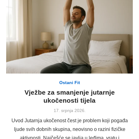
Ostani Fit
Vježbe za smanjenje jutarnje
ukočenosti tijela
Posted
17. srpnja 2026.
on
Uvod Jutarnja ukočenost čest je problem koji pogađa
ljude svih dobnih skupina, neovisno o razini fizičke
aktivnosti. Najčešće se javlja u leđima, vratu i