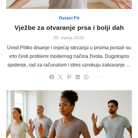
Ostani Fit
Vježbe za otvaranje prsa i bolji dah
Posted
30. srpnja 2026.
on
Uvod Plitko disanje i osjećaj stezanja u prsima postali su
vrlo česti problemi modernog načina života. Dugotrajno
sjedenje, rad za računalom i stres uzrokuju zatvaranje …