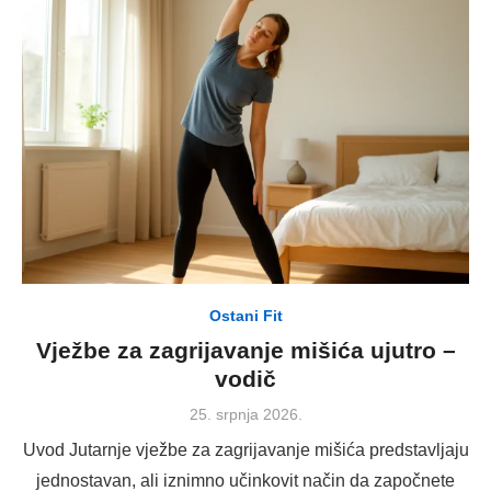
Ostani Fit
Vježbe za zagrijavanje mišića ujutro –
vodič
Posted
25. srpnja 2026.
on
Uvod Jutarnje vježbe za zagrijavanje mišića predstavljaju
jednostavan, ali iznimno učinkovit način da započnete