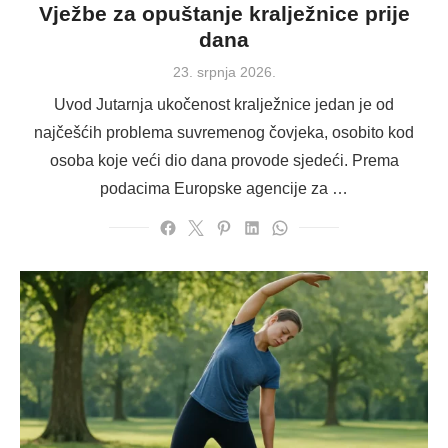
Vježbe za opuštanje kralježnice prije
dana
Posted
23. srpnja 2026.
on
Uvod Jutarnja ukočenost kralježnice jedan je od
najčešćih problema suvremenog čovjeka, osobito kod
osoba koje veći dio dana provode sjedeći. Prema
podacima Europske agencije za …