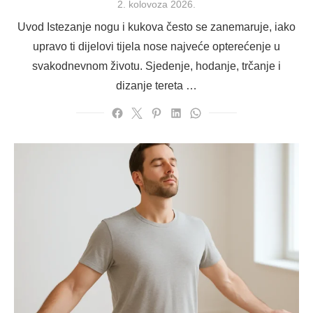
Posted
2. kolovoza 2026.
on
Uvod Istezanje nogu i kukova često se zanemaruje, iako
upravo ti dijelovi tijela nose najveće opterećenje u
svakodnevnom životu. Sjedenje, hodanje, trčanje i
dizanje tereta …