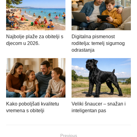
Najbolje plaže za obitelji s
Digitalna pismenost
djecom u 2026.
roditelja: temelj sigurnog
odrastanja
Kako poboljšati kvalitetu
Veliki šnaucer – snažan i
vremena s obitelji
inteligentan pas
Navigacija
Previous