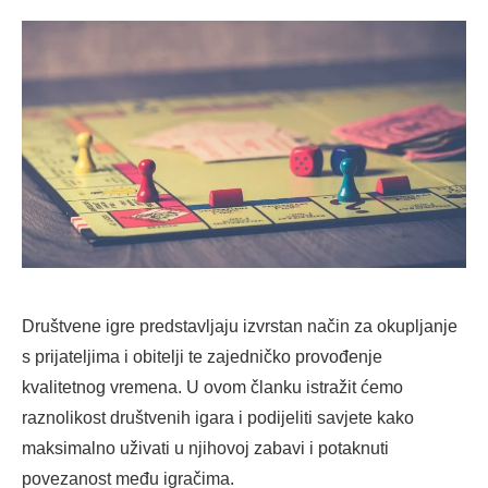
on
Društvene igre predstavljaju izvrstan način za okupljanje
s prijateljima i obitelji te zajedničko provođenje
kvalitetnog vremena. U ovom članku istražit ćemo
raznolikost društvenih igara i podijeliti savjete kako
maksimalno uživati u njihovoj zabavi i potaknuti
povezanost među igračima.