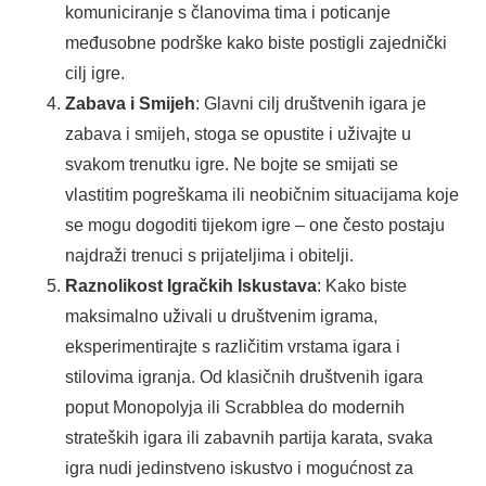
komuniciranje s članovima tima i poticanje
međusobne podrške kako biste postigli zajednički
cilj igre.
Zabava i Smijeh
: Glavni cilj društvenih igara je
zabava i smijeh, stoga se opustite i uživajte u
svakom trenutku igre. Ne bojte se smijati se
vlastitim pogreškama ili neobičnim situacijama koje
se mogu dogoditi tijekom igre – one često postaju
najdraži trenuci s prijateljima i obitelji.
Raznolikost Igračkih Iskustava
: Kako biste
maksimalno uživali u društvenim igrama,
eksperimentirajte s različitim vrstama igara i
stilovima igranja. Od klasičnih društvenih igara
poput Monopolyja ili Scrabblea do modernih
strateških igara ili zabavnih partija karata, svaka
igra nudi jedinstveno iskustvo i mogućnost za