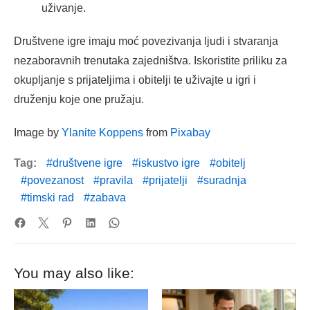
uživanje.
Društvene igre imaju moć povezivanja ljudi i stvaranja
nezaboravnih trenutaka zajedništva. Iskoristite priliku za
okupljanje s prijateljima i obitelji te uživajte u igri i
druženju koje one pružaju.
Image by
Ylanite Koppens
from
Pixabay
Tag:
društvene igre
iskustvo igre
obitelj
povezanost
pravila
prijatelji
suradnja
timski rad
zabava
You may also like: