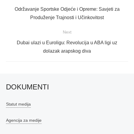
objava
Previous
Održavanje Sportske Odjeće i Opreme: Savjeti za
post:
Produženje Trajnosti i Učinkovitost
Next
Next
Dubai ulazi u Euroligu: Revolucija u ABA ligi uz
post:
dolazak arapskog diva
DOKUMENTI
Statut medija
Agencija za medije