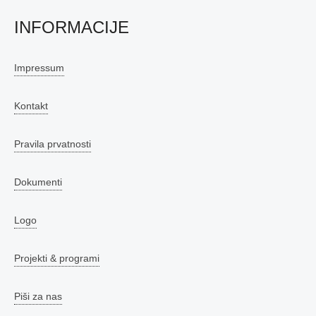
INFORMACIJE
Impressum
Kontakt
Pravila prvatnosti
Dokumenti
Logo
Projekti & programi
Piši za nas