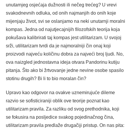
unutarnjeg osjećaja dužnosti ili nečeg trećeg? U vrevi
svakodnevnih odluka, od onih najmanjih do onih koje
mijenjaju život, svi se oslanjamo na neki unutarnji moralni
kompas. Jedna od najutjecajnijih filozofskih teorija koja
pokušava kalibrirati taj kompas jest utilitarizam. U svojoj
srži, utilitarizam tvrdi da je najmoralniji čin onaj koji
proizvodi najveću količinu dobra za najveći broj ljudi. No,
ova naizgled jednostavna ideja otvara Pandorinu kutiju
pitanja. Što ako bi žrtvovanje jedne nevine osobe spasilo
stotinu drugih? Bi li to bio moralan čin?
Upravo kao odgovor na ovakve uznemirujuće dileme
razvio se sofisticiraniji oblik ove teorije poznat kao
utilitarizam pravila. Za razliku od svog prethodnika, koji
se fokusira na posljedice svakog pojedinačnog čina,
utilitarizam pravila predlaže drugačiji pristup. On nas pita: