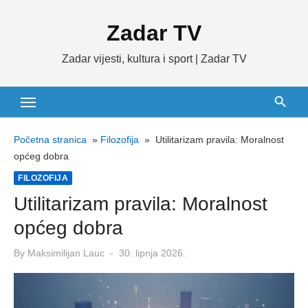
Skip
Zadar TV
to
content
Zadar vijesti, kultura i sport | Zadar TV
Početna stranica
»
Filozofija
»
Utilitarizam pravila: Moralnost
općeg dobra
FILOZOFIJA
Utilitarizam pravila: Moralnost
općeg dobra
Posted
By
Maksimilijan Lauc
30. lipnja 2026.
on