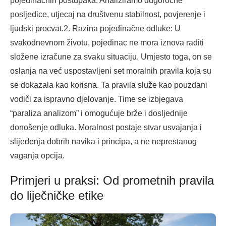
pojedinačnih postupaka. Analiziramo dugoročne
posljedice, utjecaj na društvenu stabilnost, povjerenje i
ljudski procvat.2. Razina pojedinačne odluke: U
svakodnevnom životu, pojedinac ne mora iznova raditi
složene izračune za svaku situaciju. Umjesto toga, on se
oslanja na već uspostavljeni set moralnih pravila koja su
se dokazala kao korisna. Ta pravila služe kao pouzdani
vodiči za ispravno djelovanje. Time se izbjegava
“paraliza analizom” i omogućuje brže i dosljednije
donošenje odluka. Moralnost postaje stvar usvajanja i
slijeđenja dobrih navika i principa, a ne neprestanog
vaganja opcija.
Primjeri u praksi: Od prometnih pravila
do liječničke etike