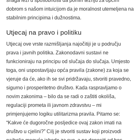
snaga leži u sposobnosti da pomiri težnju za općim
dobrom s našom intuicijom da je moralnost utemeljena na
stabilnim principima i dužnostima.
Utjecaj na pravo i politiku
Utjecaj ove vrste razmišljanja najočitiji je u području
prava i javnih politika. Zakonodavni sustavi ne
funkcioniraju na principu od slučaja do slučaja. Umjesto
toga, oni uspostavljaju opća pravila (zakone) za koja se
vjeruje da će, ako ih se svi pridržavaju, stvoriti pravedno,
sigurno i prosperitetno društvo. Kada raspravljamo o
novim zakonima – bilo da se radi o zaštiti okoliša,
regulaciji prometa ili javnom zdravstvu – mi
primjenjujemo logiku utilitarizma pravila. Pitamo se:
“Kakve će dugoročne posljedice ovaj zakon imati na
društvo u cjelini?” Cilj je stvoriti sustav koji proizvodi