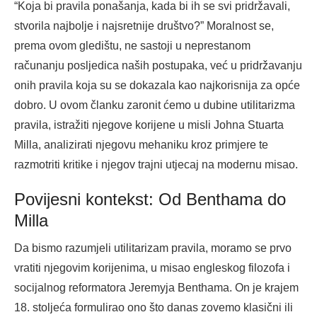
“Koja bi pravila ponašanja, kada bi ih se svi pridržavali,
stvorila najbolje i najsretnije društvo?” Moralnost se,
prema ovom gledištu, ne sastoji u neprestanom
računanju posljedica naših postupaka, već u pridržavanju
onih pravila koja su se dokazala kao najkorisnija za opće
dobro. U ovom članku zaronit ćemo u dubine utilitarizma
pravila, istražiti njegove korijene u misli Johna Stuarta
Milla, analizirati njegovu mehaniku kroz primjere te
razmotriti kritike i njegov trajni utjecaj na modernu misao.
Povijesni kontekst: Od Benthama do
Milla
Da bismo razumjeli utilitarizam pravila, moramo se prvo
vratiti njegovim korijenima, u misao engleskog filozofa i
socijalnog reformatora Jeremyja Benthama. On je krajem
18. stoljeća formulirao ono što danas zovemo klasični ili