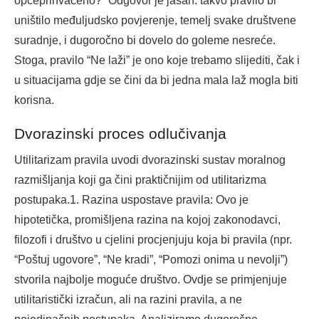
općeprihvaćeno?” Odgovor je jasan: takvo pravilo bi
uništilo međuljudsko povjerenje, temelj svake društvene
suradnje, i dugoročno bi dovelo do goleme nesreće.
Stoga, pravilo “Ne laži” je ono koje trebamo slijediti, čak i
u situacijama gdje se čini da bi jedna mala laž mogla biti
korisna.
Dvorazinski proces odlučivanja
Utilitarizam pravila uvodi dvorazinski sustav moralnog
razmišljanja koji ga čini praktičnijim od utilitarizma
postupaka.1. Razina uspostave pravila: Ovo je
hipotetička, promišljena razina na kojoj zakonodavci,
filozofi i društvo u cjelini procjenjuju koja bi pravila (npr.
“Poštuj ugovore”, “Ne kradi”, “Pomozi onima u nevolji”)
stvorila najbolje moguće društvo. Ovdje se primjenjuje
utilitaristički izračun, ali na razini pravila, a ne