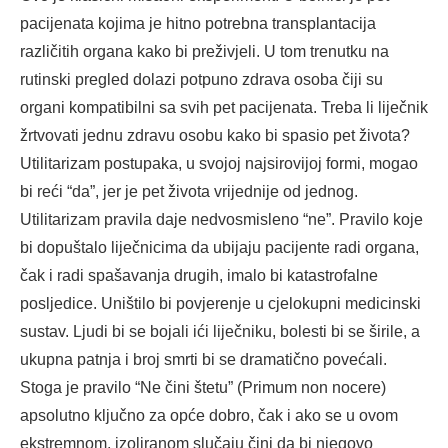
pacijenata kojima je hitno potrebna transplantacija
različitih organa kako bi preživjeli. U tom trenutku na
rutinski pregled dolazi potpuno zdrava osoba čiji su
organi kompatibilni sa svih pet pacijenata. Treba li liječnik
žrtvovati jednu zdravu osobu kako bi spasio pet života?
Utilitarizam postupaka, u svojoj najsirovijoj formi, mogao
bi reći “da”, jer je pet života vrijednije od jednog.
Utilitarizam pravila daje nedvosmisleno “ne”. Pravilo koje
bi dopuštalo liječnicima da ubijaju pacijente radi organa,
čak i radi spašavanja drugih, imalo bi katastrofalne
posljedice. Uništilo bi povjerenje u cjelokupni medicinski
sustav. Ljudi bi se bojali ići liječniku, bolesti bi se širile, a
ukupna patnja i broj smrti bi se dramatično povećali.
Stoga je pravilo “Ne čini štetu” (Primum non nocere)
apsolutno ključno za opće dobro, čak i ako se u ovom
ekstremnom, izoliranom slučaju čini da bi njegovo