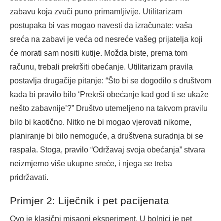
zabavu koja zvuči puno primamljivije. Utilitarizam
postupaka bi vas mogao navesti da izračunate: vaša
sreća na zabavi je veća od nesreće vašeg prijatelja koji
će morati sam nositi kutije. Možda biste, prema tom
računu, trebali prekršiti obećanje. Utilitarizam pravila
postavlja drugačije pitanje: “Što bi se dogodilo s društvom
kada bi pravilo bilo ‘Prekrši obećanje kad god ti se ukaže
nešto zabavnije’?” Društvo utemeljeno na takvom pravilu
bilo bi kaotično. Nitko ne bi mogao vjerovati nikome,
planiranje bi bilo nemoguće, a društvena suradnja bi se
raspala. Stoga, pravilo “Održavaj svoja obećanja” stvara
neizmjerno više ukupne sreće, i njega se treba
pridržavati.
Primjer 2: Liječnik i pet pacijenata
Ovo je klasični misaoni eksperiment. U bolnici je pet