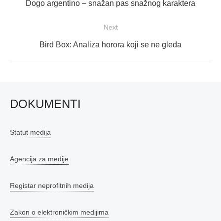
objava
Previous
Dogo argentino – snažan pas snažnog karaktera
post:
Next
Next
Bird Box: Analiza horora koji se ne gleda
post:
DOKUMENTI
Statut medija
Agencija za medije
Registar neprofitnih medija
Zakon o elektroničkim medijima