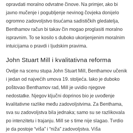
opravdati moralno odvratne činove. Na primjer, ako bi
javno mučenje i pogubljenje nevinog čovjeka donijelo
ogromno zadovoljstvo tisućama sadističkih gledatelja,
Benthamov račun bi takav čin mogao proglasiti moralno
ispravnim. To se kosilo s duboko ukorijenjenim moralnim
intuicijama o pravdi i ljudskim pravima.
John Stuart Mill i kvalitativna reforma
Ovdje na scenu stupa John Stuart Mill, Benthamov učenik
i jedan od najvećih umova 19. stoljeća. Iako je duboko
poštovao Benthamov rad, Mill je uvidio njegove
nedostatke. Njegov ključni doprinos bio je uvođenje
kvalitativne razlike među zadovoljstvima. Za Benthama,
sva su zadovoljstva bila jednaka; samo su se razlikovala
po intenzitetu i trajanju. Mill se s time nije slagao. Tvrdio
je da postoje “viša” i “niža” zadovoljstva. Viša