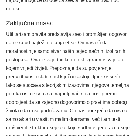
najbolje moguće ishode za sve, a ne donositi ad hoc
odluke.
Zaključna misao
Utilitarizam pravila predstavlja zreo i promišljen odgovor
na neka od najtežih pitanja etike. On nas uči da
moralnost nije samo stvar naših pojedinačnih, izoliranih
postupaka. Ona je zajednički projekt izgradnje svijeta u
kojem vrijedi živjeti. Prepoznaje da su povjerenje,
predvidljivost i stabilnost ključni sastojci ljudske sreće.
Iako se suočava s teorijskim izazovima, njegova temeljna
poruka ostaje snažna: najbolji način da postignemo
dobro jest da se zajedno dogovorimo o pravilima dobrog
života i da ih se pridržavamo. On nas podsjeća da nismo
samo akteri u vlastitim malim dramama, već i arhitekti
društvenih struktura koje oblikuju sudbine generacija koje