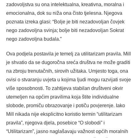
zadovoljstva su ona intelektualna, kreativna, moralna i
emocionalna, dok su niža ona čisto tjelesna. Njegova
poznata izreka glasi: “Bolje je biti nezadovoljan čovjek
nego zadovoljna svinja; bolje biti nezadovoljan Sokrat
nego zadovoljna budala.”
Ova podjela postavila je temelj za utilitarizam pravila. Mill
je shvatio da se dugoročna sreća društva ne može graditi
na zbroju trenutačnih, sirovih užitaka. Umjesto toga, ona
ovisi o stvaranju uvjeta u kojima ljudi mogu razvijati svoje
više sposobnosti. To zahtijeva stabilan društveni okvir
utemeljen na općim pravilima koja štite individualne
slobode, promiču obrazovanje i potiču povjerenje. Iako
Mill nikada nije eksplicitno koristio termin “utilitarizam
pravila”, njegova djela, posebice “O slobodi” i
“Utilitarizam”, jasno naglašavaju važnost općih moralnih