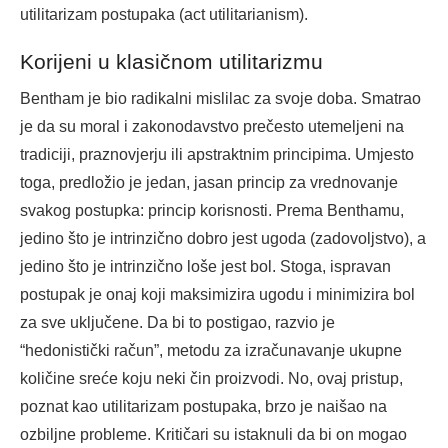
utilitarizam postupaka (act utilitarianism).
Korijeni u klasičnom utilitarizmu
Bentham je bio radikalni mislilac za svoje doba. Smatrao
je da su moral i zakonodavstvo prečesto utemeljeni na
tradiciji, praznovjerju ili apstraktnim principima. Umjesto
toga, predložio je jedan, jasan princip za vrednovanje
svakog postupka: princip korisnosti. Prema Benthamu,
jedino što je intrinzično dobro jest ugoda (zadovoljstvo), a
jedino što je intrinzično loše jest bol. Stoga, ispravan
postupak je onaj koji maksimizira ugodu i minimizira bol
za sve uključene. Da bi to postigao, razvio je
“hedonistički račun”, metodu za izračunavanje ukupne
količine sreće koju neki čin proizvodi. No, ovaj pristup,
poznat kao utilitarizam postupaka, brzo je naišao na
ozbiljne probleme. Kritičari su istaknuli da bi on mogao