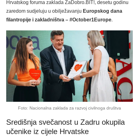
Hrvatskog foruma zaklada ZaDobro.BIT!, desetu godinu
zaredom sudjeluju u obilježavanju
Europskog dana
filantropije i zakladništva – #October1Europe
.
Foto: Nacionalna zaklada za razvoj civilnoga društva
Središnja svečanost u Zadru okupila
učenike iz cijele Hrvatske