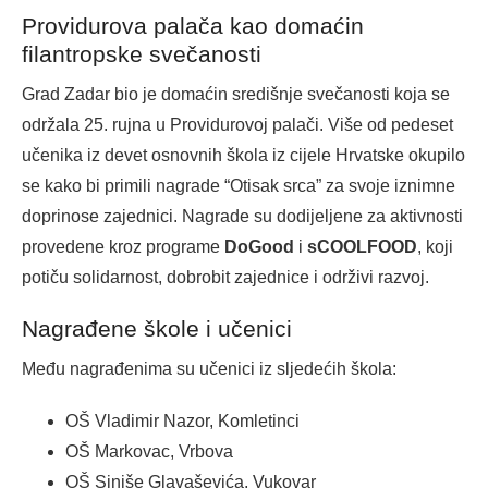
Providurova palača kao domaćin
filantropske svečanosti
Grad Zadar bio je domaćin središnje svečanosti koja se
održala 25. rujna u Providurovoj palači. Više od pedeset
učenika iz devet osnovnih škola iz cijele Hrvatske okupilo
se kako bi primili nagrade “Otisak srca” za svoje iznimne
doprinose zajednici. Nagrade su dodijeljene za aktivnosti
provedene kroz programe
DoGood
i
sCOOLFOOD
, koji
potiču solidarnost, dobrobit zajednice i održivi razvoj.
Nagrađene škole i učenici
Među nagrađenima su učenici iz sljedećih škola:
OŠ Vladimir Nazor, Komletinci
OŠ Markovac, Vrbova
OŠ Siniše Glavaševića, Vukovar