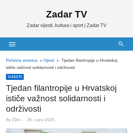
Skip
Zadar TV
to
content
Zadar vijesti, kultura i sport | Zadar TV
Početna stranica
»
Vijesti
»
Tjedan filantropije u Hrvatskoj
ističe važnost solidarnosti i održivosti
VIJESTI
Tjedan filantropije u Hrvatskoj
ističe važnost solidarnosti i
održivosti
Posted
By
ZDtv
26. rujna 2025.
on