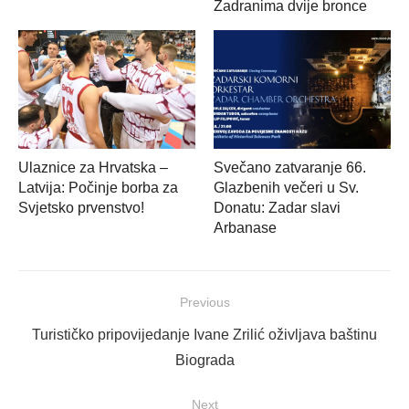
Zadranima dvije bronce
Ulaznice za Hrvatska –
Svečano zatvaranje 66.
Latvija: Počinje borba za
Glazbenih večeri u Sv.
Svjetsko prvenstvo!
Donatu: Zadar slavi
Arbanase
Navigacija
Previous
objava
Previous
Turističko pripovijedanje Ivane Zrilić oživljava baštinu
post:
Biograda
Next