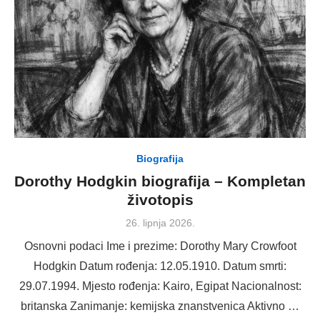
Biografija
Dorothy Hodgkin biografija – Kompletan
životopis
Posted
26. lipnja 2026.
on
Osnovni podaci Ime i prezime: Dorothy Mary Crowfoot
Hodgkin Datum rođenja: 12.05.1910. Datum smrti:
29.07.1994. Mjesto rođenja: Kairo, Egipat Nacionalnost:
britanska Zanimanje: kemijska znanstvenica Aktivno …