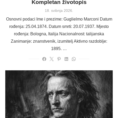
Kompletan životopis
Posted
18. svibnja 2026.
on
Osnovni podaci Ime i prezime: Guglielmo Marconi Datum
rođenja: 25.04.1874. Datum smrti: 20.07.1937. Mjesto
rođenja: Bologna, Italija Nacionalnost: talijanska
Zanimanje: znanstvenik, izumitelj Aktivno razdoblje:
1895. …