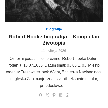
Biografija
Robert Hooke biografija – Kompletan
životopis
Posted
11. svibnja 2026.
on
Osnovni podaci Ime i prezime: Robert Hooke Datum
rođenja: 18.07.1635. Datum smrti: 03.03.1703. Mjesto
rođenja: Freshwater, otok Wight, Engleska Nacionalnost:
engleska Zanimanje: znanstvenik, eksperimentator,
prirodoslovac …