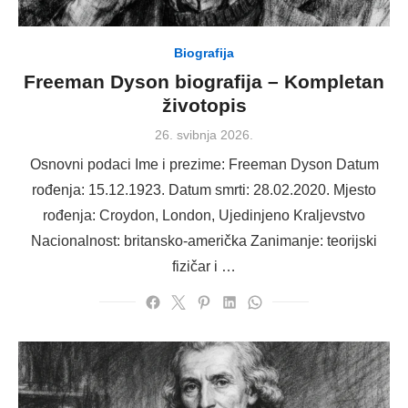
Biografija
Freeman Dyson biografija – Kompletan
životopis
Posted
26. svibnja 2026.
on
Osnovni podaci Ime i prezime: Freeman Dyson Datum
rođenja: 15.12.1923. Datum smrti: 28.02.2020. Mjesto
rođenja: Croydon, London, Ujedinjeno Kraljevstvo
Nacionalnost: britansko-američka Zanimanje: teorijski
fizičar i …