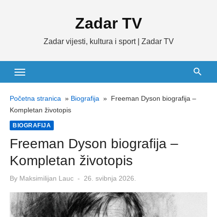
Skip
Zadar TV
to
content
Zadar vijesti, kultura i sport | Zadar TV
Početna stranica
»
Biografija
»
Freeman Dyson biografija –
Kompletan životopis
BIOGRAFIJA
Freeman Dyson biografija –
Kompletan životopis
Posted
By
Maksimilijan Lauc
26. svibnja 2026.
on