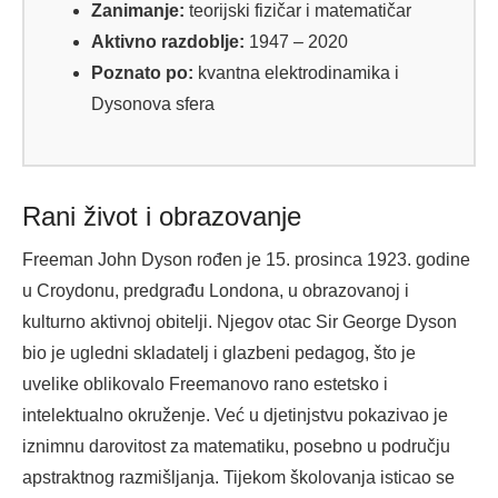
Zanimanje:
teorijski fizičar i matematičar
Aktivno razdoblje:
1947 – 2020
Poznato po:
kvantna elektrodinamika i
Dysonova sfera
Rani život i obrazovanje
Freeman John Dyson rođen je 15. prosinca 1923. godine
u Croydonu, predgrađu Londona, u obrazovanoj i
kulturno aktivnoj obitelji. Njegov otac Sir George Dyson
bio je ugledni skladatelj i glazbeni pedagog, što je
uvelike oblikovalo Freemanovo rano estetsko i
intelektualno okruženje. Već u djetinjstvu pokazivao je
iznimnu darovitost za matematiku, posebno u području
apstraktnog razmišljanja. Tijekom školovanja isticao se