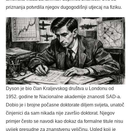
priznanja potvrdila njegov dugogodišnji utjecaj na fiziku.
Dyson je bio član Kraljevskog društva u Londonu od
1952. godine te Nacionalne akademije znanosti SAD-a.
Dobio je i brojne počasne doktorate diljem svijeta, unatoč
činjenici da sam nikada nije završio doktorat. Njegov
primjer često se navodi kao dokaz da formalne titule nisu
uvijek presudne za znanstvenu veličinu. Ugled koji je