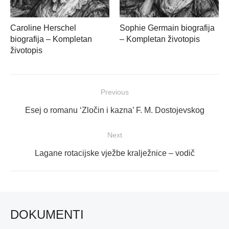
Caroline Herschel
Sophie Germain biografija
biografija – Kompletan
– Kompletan životopis
životopis
Navigacija
Previous
objava
Previous
Esej o romanu ‘Zločin i kazna’ F. M. Dostojevskog
post:
Next
Next
Lagane rotacijske vježbe kralježnice – vodič
post:
DOKUMENTI