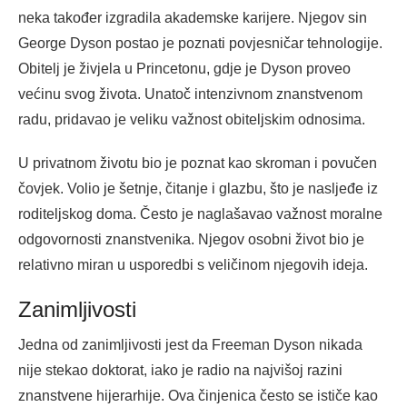
neka također izgradila akademske karijere. Njegov sin
George Dyson postao je poznati povjesničar tehnologije.
Obitelj je živjela u Princetonu, gdje je Dyson proveo
većinu svog života. Unatoč intenzivnom znanstvenom
radu, pridavao je veliku važnost obiteljskim odnosima.
U privatnom životu bio je poznat kao skroman i povučen
čovjek. Volio je šetnje, čitanje i glazbu, što je nasljeđe iz
roditeljskog doma. Često je naglašavao važnost moralne
odgovornosti znanstvenika. Njegov osobni život bio je
relativno miran u usporedbi s veličinom njegovih ideja.
Zanimljivosti
Jedna od zanimljivosti jest da Freeman Dyson nikada
nije stekao doktorat, iako je radio na najvišoj razini
znanstvene hijerarhije. Ova činjenica često se ističe kao