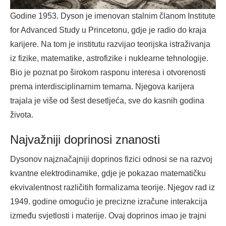
Godine 1953. Dyson je imenovan stalnim članom Institute
for Advanced Study u Princetonu, gdje je radio do kraja
karijere. Na tom je institutu razvijao teorijska istraživanja
iz fizike, matematike, astrofizike i nuklearne tehnologije.
Bio je poznat po širokom rasponu interesa i otvorenosti
prema interdisciplinarnim temama. Njegova karijera
trajala je više od šest desetljeća, sve do kasnih godina
života.
Najvažniji doprinosi znanosti
Dysonov najznačajniji doprinos fizici odnosi se na razvoj
kvantne elektrodinamike, gdje je pokazao matematičku
ekvivalentnost različitih formalizama teorije. Njegov rad iz
1949. godine omogućio je precizne izračune interakcija
između svjetlosti i materije. Ovaj doprinos imao je trajni