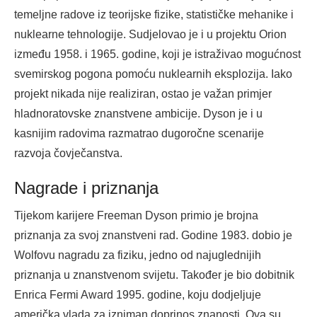
temeljne radove iz teorijske fizike, statističke mehanike i
nuklearne tehnologije. Sudjelovao je i u projektu Orion
između 1958. i 1965. godine, koji je istraživao mogućnost
svemirskog pogona pomoću nuklearnih eksplozija. Iako
projekt nikada nije realiziran, ostao je važan primjer
hladnoratovske znanstvene ambicije. Dyson je i u
kasnijim radovima razmatrao dugoročne scenarije
razvoja čovječanstva.
Nagrade i priznanja
Tijekom karijere Freeman Dyson primio je brojna
priznanja za svoj znanstveni rad. Godine 1983. dobio je
Wolfovu nagradu za fiziku, jedno od najuglednijih
priznanja u znanstvenom svijetu. Također je bio dobitnik
Enrica Fermi Award 1995. godine, koju dodjeljuje
američka vlada za izniman doprinos znanosti. Ova su