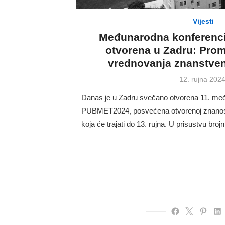
Vijesti
Međunarodna konferenc
otvorena u Zadru: Prom
vrednovanja znanstveni
Posted
12. rujna 2024
on
Danas je u Zadru svečano otvorena 11. me
PUBMET2024, posvećena otvorenoj znanosti
koja će trajati do 13. rujna. U prisustvu broj