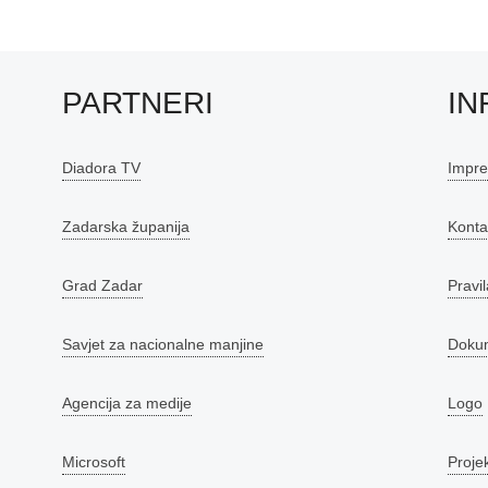
PARTNERI
IN
Diadora TV
Impr
Zadarska županija
Konta
Grad Zadar
Pravil
Savjet za nacionalne manjine
Doku
Agencija za medije
Logo
Microsoft
Proje