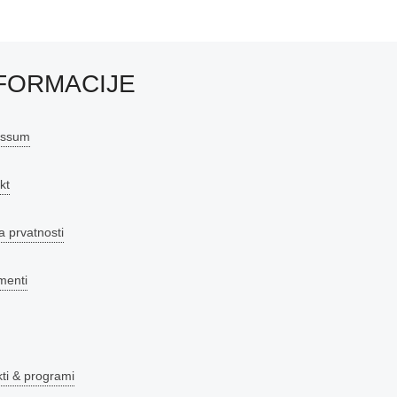
FORMACIJE
essum
kt
a prvatnosti
menti
kti & programi