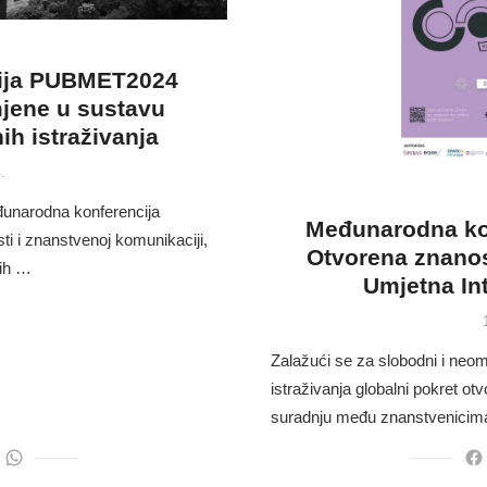
ija PUBMET2024
jene u sustavu
h istraživanja
.
đunarodna konferencija
Međunarodna ko
 i znanstvenoj komunikaciji,
Otvorena znanost
nih …
Umjetna In
Zalažući se za slobodni i neom
istraživanja globalni pokret o
suradnju među znanstvenicima,