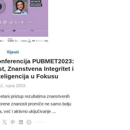
Vijesti
nferencija PUBMET2023:
, Znanstvena Integritet i
teligencija u Fokusu
Posted
11. rujna 2023.
on
etani pristup rezultatima znanstvenih
tvorene znanosti promiče ne samo bolju
 već i aktivno uključivanje …