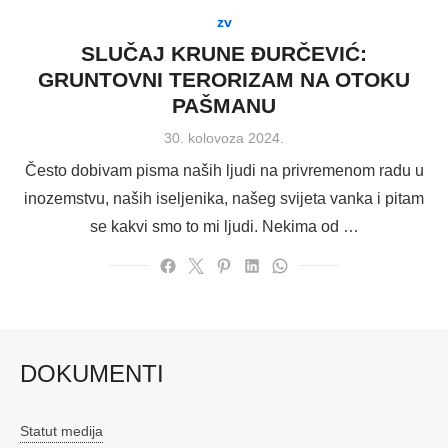
zv
SLUČAJ KRUNE ĐURČEVIĆ:
GRUNTOVNI TERORIZAM NA OTOKU
PAŠMANU
Posted
30. kolovoza 2024.
on
Često dobivam pisma naših ljudi na privremenom radu u
inozemstvu, naših iseljenika, našeg svijeta vanka i pitam
se kakvi smo to mi ljudi. Nekima od …
DOKUMENTI
Statut medija