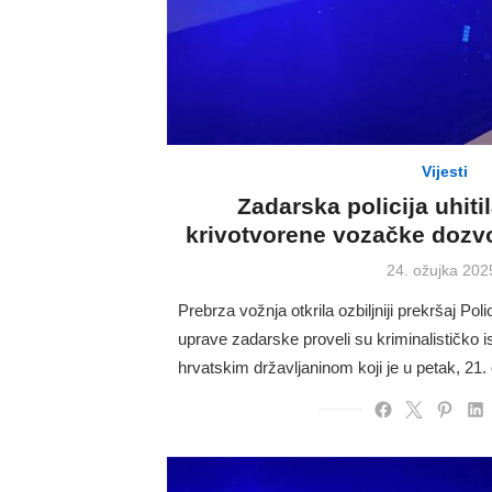
Vijesti
Zadarska policija uhit
krivotvorene vozačke dozvo
Posted
24. ožujka 202
on
Prebrza vožnja otkrila ozbiljniji prekršaj Poli
uprave zadarske proveli su kriminalističko i
hrvatskim državljaninom koji je u petak, 21.