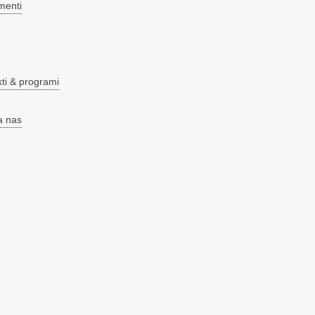
menti
kti & programi
a nas