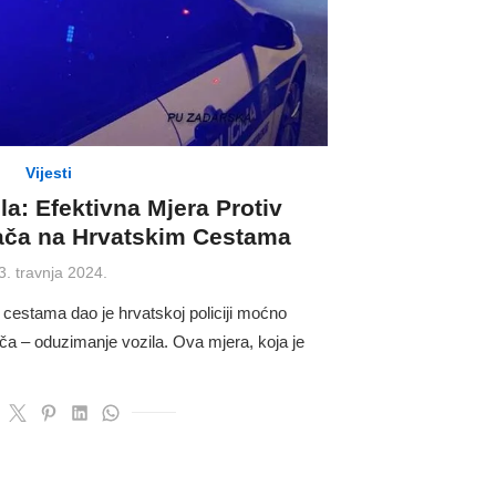
Vijesti
a: Efektivna Mjera Protiv
ača na Hrvatskim Cestama
osted
3. travnja 2024.
n
 cestama dao je hrvatskoj policiji moćno
ča – oduzimanje vozila. Ova mjera, koja je