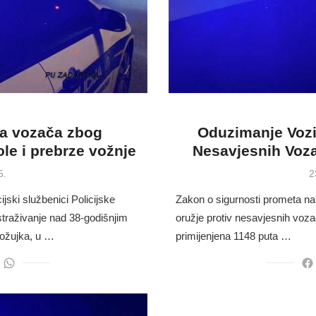
ila vozača zbog
Oduzimanje Vozil
le i prebrze vožnje
Nesavjesnih Voz
P
5.
2
o
cijski službenici Policijske
Zakon o sigurnosti prometa na
straživanje nad 38-godišnjim
oružje protiv nesavjesnih voza
 ožujka, u …
primijenjena 1148 puta …