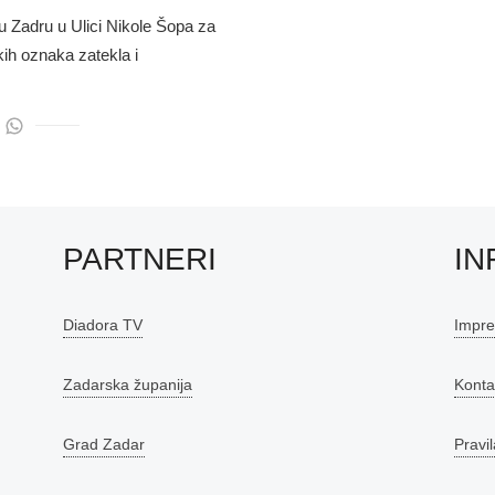
 u Zadru u Ulici Nikole Šopa za
ih oznaka zatekla i
PARTNERI
IN
Diadora TV
Impr
Zadarska županija
Konta
Grad Zadar
Pravil