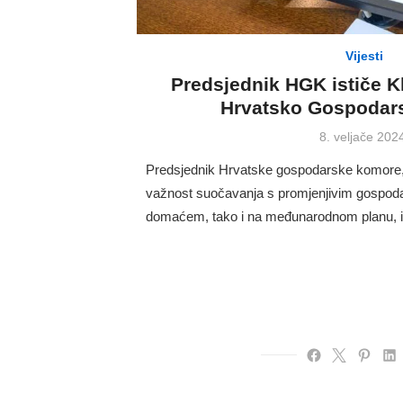
Vijesti
Predsjednik HGK ističe K
Hrvatsko Gospodars
Posted
8. veljače 202
on
Predsjednik Hrvatske gospodarske komore, L
važnost suočavanja s promjenjivim gospoda
domaćem, tako i na međunarodnom planu, i