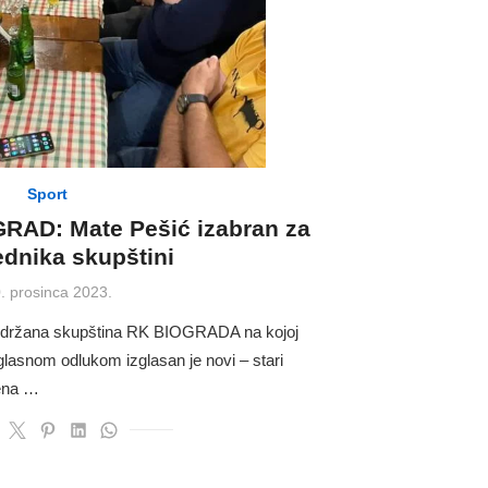
Sport
RAD: Mate Pešić izabran za
ednika skupštini
sted
. prosinca 2023.
održana skupština RK BIOGRADA na kojoj
glasnom odlukom izglasan je novi – stari
jena …