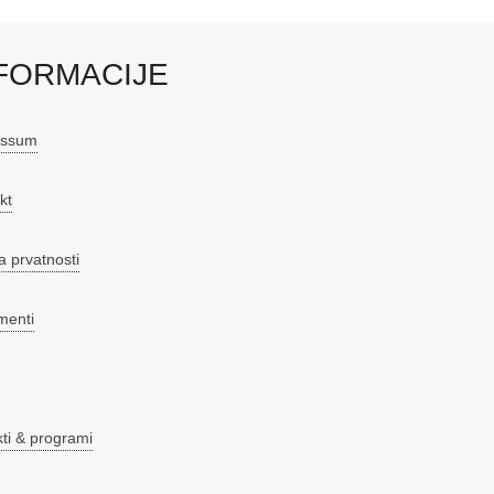
FORMACIJE
essum
kt
a prvatnosti
menti
kti & programi