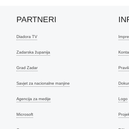
PARTNERI
IN
Diadora TV
Impr
Zadarska županija
Konta
Grad Zadar
Pravil
Savjet za nacionalne manjine
Doku
Agencija za medije
Logo
Microsoft
Proje