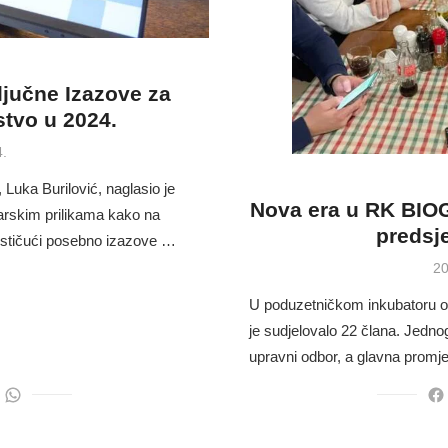
ljučne Izazove za
tvo u 2024.
4.
uka Burilović, naglasio je
Nova era u RK BIOG
rskim prilikama kako na
predsj
stičući posebno izazove …
Po
20
on
U poduzetničkom inkubatoru 
je sudjelovalo 22 člana. Jedno
upravni odbor, a glavna prom