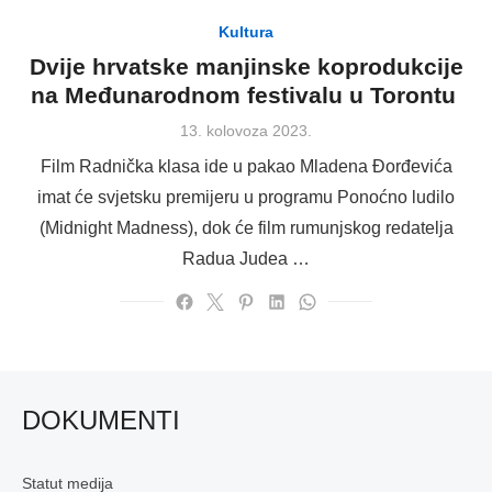
Kultura
Dvije hrvatske manjinske koprodukcije
na Međunarodnom festivalu u Torontu
Posted
13. kolovoza 2023.
on
Film Radnička klasa ide u pakao Mladena Đorđevića
imat će svjetsku premijeru u programu Ponoćno ludilo
(Midnight Madness), dok će film rumunjskog redatelja
Radua Judea …
DOKUMENTI
Statut medija