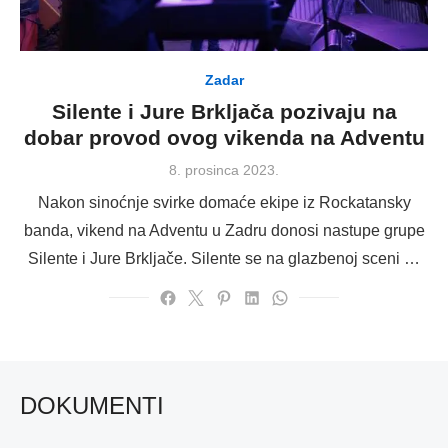
Zadar
Silente i Jure Brkljača pozivaju na
dobar provod ovog vikenda na Adventu
Posted
8. prosinca 2023.
on
Nakon sinoćnje svirke domaće ekipe iz Rockatansky
banda, vikend na Adventu u Zadru donosi nastupe grupe
Silente i Jure Brkljače. Silente se na glazbenoj sceni …
DOKUMENTI