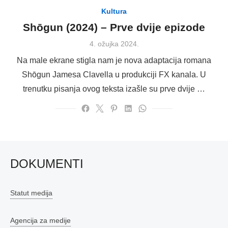
Kultura
Shōgun (2024) – Prve dvije epizode
Posted
4. ožujka 2024.
on
Na male ekrane stigla nam je nova adaptacija romana
Shōgun Jamesa Clavella u produkciji FX kanala. U
trenutku pisanja ovog teksta izašle su prve dvije …
DOKUMENTI
Statut medija
Agencija za medije