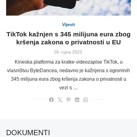
Vijesti
TikTok kažnjen s 345 milijuna eura zbog
kršenja zakona o privatnosti u EU
Posted
18. rujna 2023.
on
Kineska platforma za kratke videozapise TikTok, u
vlasništvu ByteDancea, nedavno je kažnjena s ogromnih
345 milijuna eura zbog kršenja zakona o privatnosti u
vezi s …
DOKUMENTI