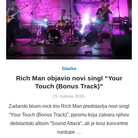
Glazba
Rich Man objavio novi singl “Your
Touch (Bonus Track)”
Posted
19. svibnja 2026.
on
Zadarski blues-rock trio Rich Man predstavlja novi singl
“Your Touch (Bonus Track)”, pjesmu koja zatvara njihov
debitantski album “Sound Attack”, ali je kroz koncertne
nastupe …