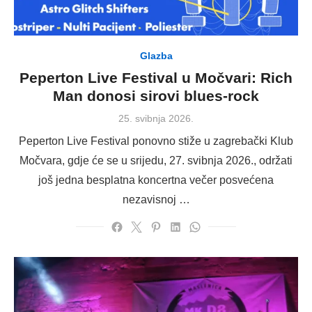
Glazba
Peperton Live Festival u Močvari: Rich
Man donosi sirovi blues-rock
Posted
25. svibnja 2026.
on
Peperton Live Festival ponovno stiže u zagrebački Klub
Močvara, gdje će se u srijedu, 27. svibnja 2026., održati
još jedna besplatna koncertna večer posvećena
nezavisnoj …