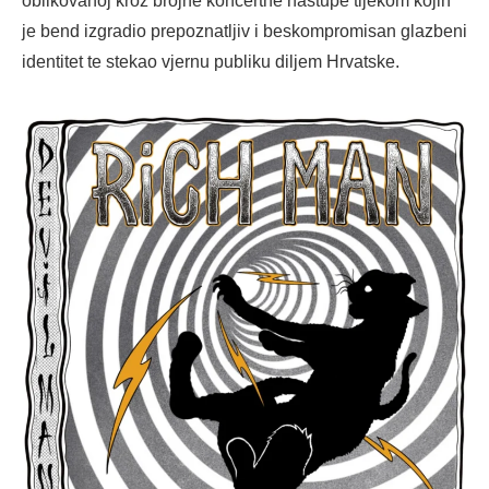
oblikovanoj kroz brojne koncertne nastupe tijekom kojih
je bend izgradio prepoznatljiv i beskompromisan glazbeni
identitet te stekao vjernu publiku diljem Hrvatske.