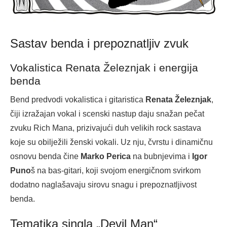
Sastav benda i prepoznatljiv zvuk
Vokalistica Renata Železnjak i energija
benda
Bend predvodi vokalistica i gitaristica
Renata Železnjak
,
čiji izražajan vokal i scenski nastup daju snažan pečat
zvuku Rich Mana, prizivajući duh velikih rock sastava
koje su obilježili ženski vokali. Uz nju, čvrstu i dinamičnu
osnovu benda čine
Marko Perica
na bubnjevima i
Igor
Puno
š na bas-gitari, koji svojom energičnom svirkom
dodatno naglašavaju sirovu snagu i prepoznatljivost
benda.
Tematika singla „Devil Man“