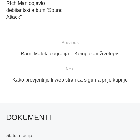
Rich Man objavio
debitantski album “Sound
Attack”
Navigacija
Previous
objava
Previous
Rami Malek biografija – Kompletan životopis
post:
Next
Next
Kako provjeriti je li web stranica sigurna prije kupnje
post:
DOKUMENTI
Statut medija