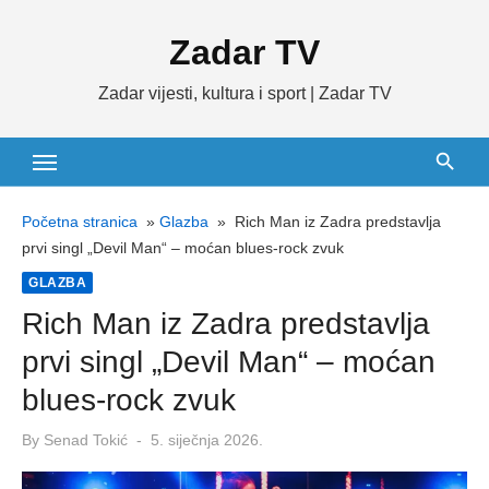
Skip
Zadar TV
to
content
Zadar vijesti, kultura i sport | Zadar TV
Početna stranica
»
Glazba
»
Rich Man iz Zadra predstavlja
prvi singl „Devil Man“ – moćan blues-rock zvuk
GLAZBA
Rich Man iz Zadra predstavlja
prvi singl „Devil Man“ – moćan
blues-rock zvuk
Posted
By
Senad Tokić
5. siječnja 2026.
on