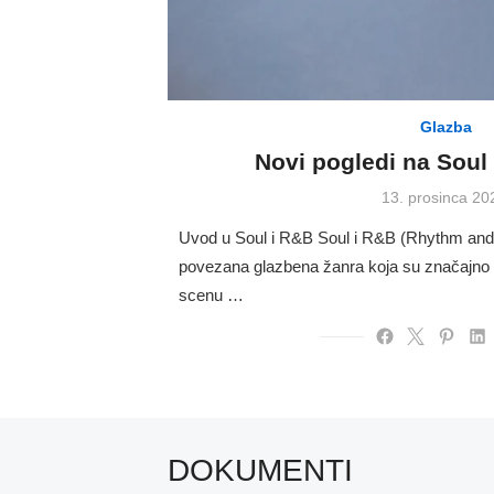
Glazba
Novi pogledi na Soul
Posted
13. prosinca 20
on
Uvod u Soul i R&B Soul i R&B (Rhythm and 
povezana glazbena žanra koja su značajno o
scenu …
DOKUMENTI