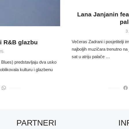
Lana Janjanin feat
pa
P
3
o
 i R&B glazbu
Večeras Zadrani i posjetitelji i
najboljih muzičara trenutno na
25.
sat u atriju palače …
Blues) predstavljaju dva usko
blikovala kulturu i glazbenu
PARTNERI
IN