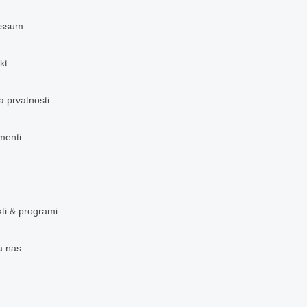
essum
kt
a prvatnosti
menti
kti & programi
a nas