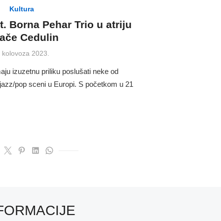
Kultura
. Borna Pehar Trio u atriju
lače Cedulin
osted
. kolovoza 2023.
n
maju izuzetnu priliku poslušati neke od
 jazz/pop sceni u Europi. S početkom u 21
FORMACIJE