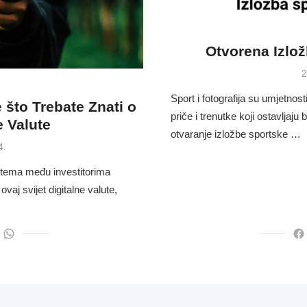
Otvorena Izlož
P
2
o
Sport i fotografija su umjetnos
 što Trebate Znati o
priče i trenutke koji ostavljaj
e Valute
otvaranje izložbe sportske …
4.
a tema među investitorima
 ovaj svijet digitalne valute,