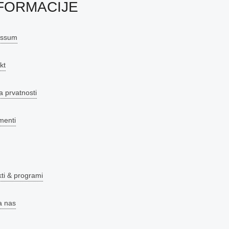
FORMACIJE
essum
kt
a prvatnosti
menti
kti & programi
a nas