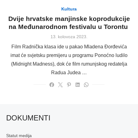
Kultura
Dvije hrvatske manjinske koprodukcije
na Međunarodnom festivalu u Torontu
Posted
13. kolovoza 2023.
on
Film Radnička klasa ide u pakao Mladena Đorđevića
imat će svjetsku premijeru u programu Ponoćno ludilo
(Midnight Madness), dok će film rumunjskog redatelja
Radua Judea …
DOKUMENTI
Statut medija