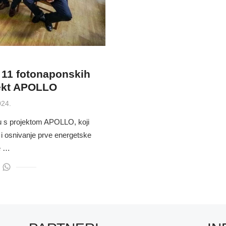
 11 fotonaponskih
jekt APOLLO
024.
ju s projektom APOLLO, koji
 i osnivanje prve energetske
je …