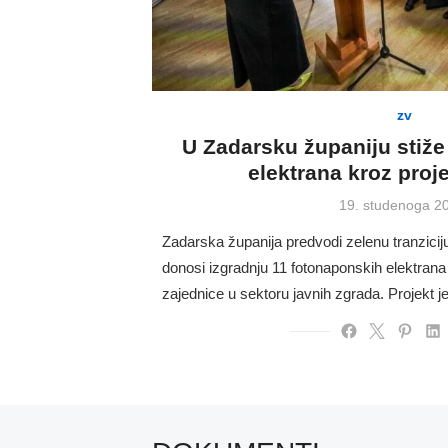
zv
U Zadarsku županiju stiže
elektrana kroz pro
Posted
19. studenoga 2
on
Zadarska županija predvodi zelenu tranzici
donosi izgradnju 11 fotonaponskih elektrana
zajednice u sektoru javnih zgrada. Projekt 