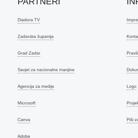
PARTNERI
IN
Diadora TV
Impr
Zadarska županija
Konta
Grad Zadar
Pravil
Savjet za nacionalne manjine
Doku
Agencija za medije
Logo
Microsoft
Proje
Canva
Piši z
Adobe