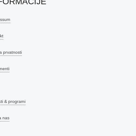
FORMACIJE
essum
kt
a prvatnosti
menti
kti & programi
a nas