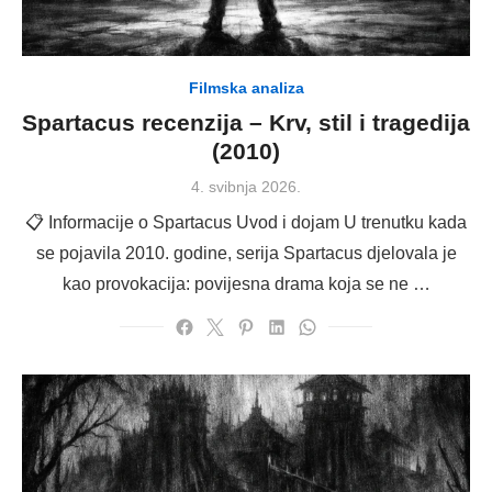
Filmska analiza
Spartacus recenzija – Krv, stil i tragedija
(2010)
Posted
4. svibnja 2026.
on
📋 Informacije o Spartacus Uvod i dojam U trenutku kada
se pojavila 2010. godine, serija Spartacus djelovala je
kao provokacija: povijesna drama koja se ne …