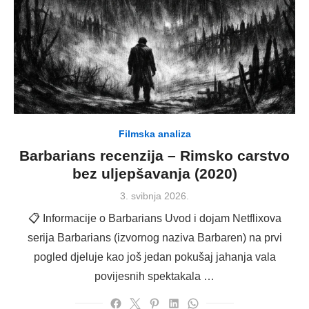
Filmska analiza
Barbarians recenzija – Rimsko carstvo
bez uljepšavanja (2020)
Posted
3. svibnja 2026.
on
📋 Informacije o Barbarians Uvod i dojam Netflixova
serija Barbarians (izvornog naziva Barbaren) na prvi
pogled djeluje kao još jedan pokušaj jahanja vala
povijesnih spektakala …