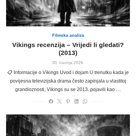
Filmska analiza
Vikings recenzija – Vrijedi li gledati?
(2013)
Posted
30. travnja 2026.
on
📋 Informacije o Vikings Uvod i dojam U trenutku kada je
povijesna televizijska drama često zapinjala u vlastitoj
grandioznosti, Vikings su se 2013. pojavili kao …