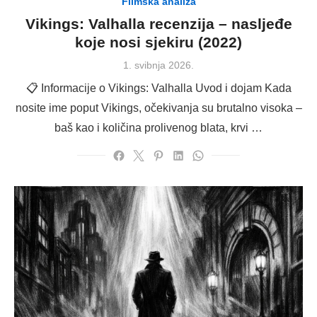
Filmska analiza
Vikings: Valhalla recenzija – nasljeđe
koje nosi sjekiru (2022)
Posted
1. svibnja 2026.
on
📋 Informacije o Vikings: Valhalla Uvod i dojam Kada
nosite ime poput Vikings, očekivanja su brutalno visoka –
baš kao i količina prolivenog blata, krvi …