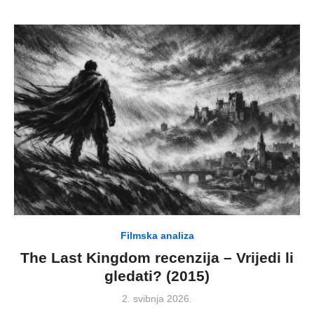
Filmska analiza
The Last Kingdom recenzija – Vrijedi li
gledati? (2015)
Posted
2. svibnja 2026.
on