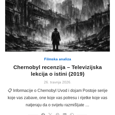
Filmska analiza
Chernobyl recenzija – Televizijska
lekcija o istini (2019)
Posted
26. travnja 2026.
on
📋 Informacije o Chernobyl Uvod i dojam Postoje serije
koje vas zabave, one koje vas potresu i rijetke koje vas
natjeraju da o svijetu razmišljate …