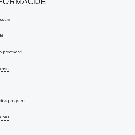
FORMACIJE
essum
kt
a prvatnosti
menti
kti & programi
a nas