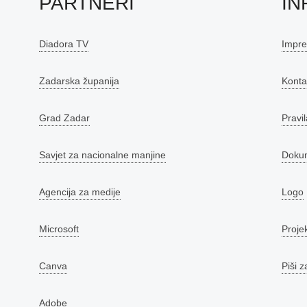
PARTNERI
IN
Diadora TV
Impr
Zadarska županija
Konta
Grad Zadar
Pravil
Savjet za nacionalne manjine
Doku
Agencija za medije
Logo
Microsoft
Proje
Canva
Piši z
Adobe