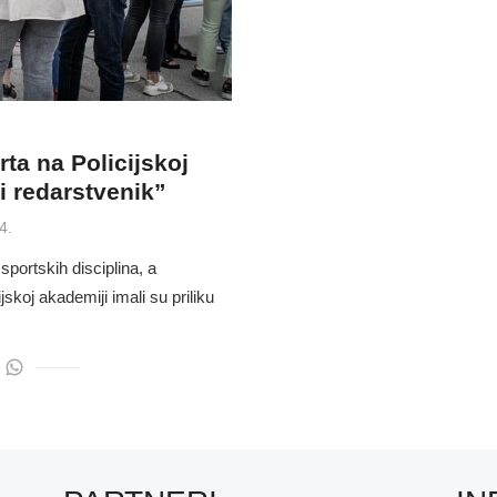
rta na Policijskoj
i redarstvenik”
4.
 sportskih disciplina, a
jskoj akademiji imali su priliku