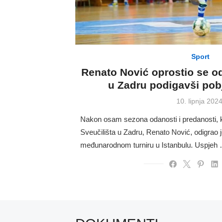
Sport
Renato Nović oprostio se od
u Zadru podigavši pob
Posted
10. lipnja 2024
on
Nakon osam sezona odanosti i predanosti, k
Sveučilišta u Zadru, Renato Nović, odigrao 
međunarodnom turniru u Istanbulu. Uspjeh