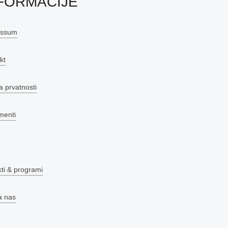
FORMACIJE
essum
kt
a prvatnosti
menti
kti & programi
a nas