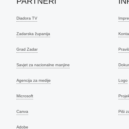
PARTNERI
IN
Diadora TV
Impr
Zadarska županija
Konta
Grad Zadar
Pravil
Savjet za nacionalne manjine
Doku
Agencija za medije
Logo
Microsoft
Proje
Canva
Piši z
Adobe