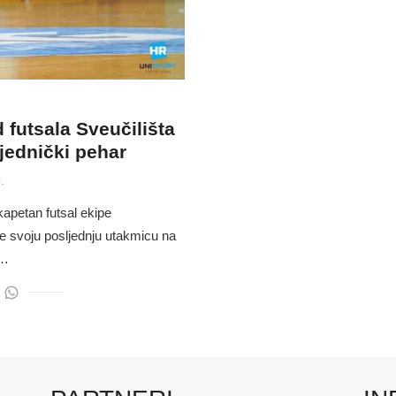
 futsala Sveučilišta
jednički pehar
.
apetan futsal ekipe
je svoju posljednju utakmicu na
 …