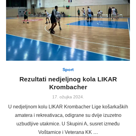
Sport
Rezultati nedjeljnog kola LIKAR
Krombacher
Posted
17. ožujka 2024.
on
U nedjeljnom kolu LIKAR Krombacher Lige košarkaških
amatera i rekreativaca, odigrane su dvije izuzetno
uzbudljive utakmice. U Skupini A, susret između
Voštarnice i Veterana KK …