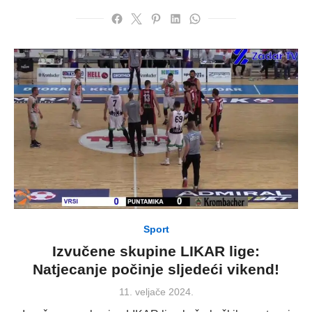
Sport
Izvučene skupine LIKAR lige:
Natjecanje počinje sljedeći vikend!
Posted
11. veljače 2024.
on