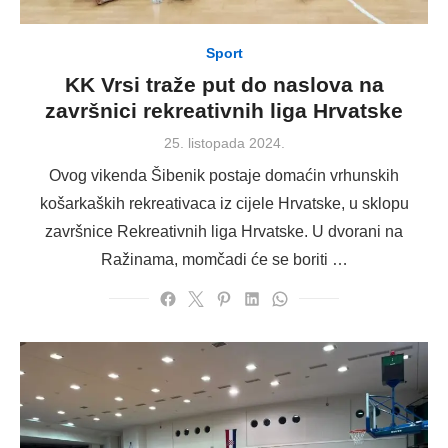
Sport
KK Vrsi traže put do naslova na
završnici rekreativnih liga Hrvatske
Posted
25. listopada 2024.
on
Ovog vikenda Šibenik postaje domaćin vrhunskih
košarkaških rekreativaca iz cijele Hrvatske, u sklopu
završnice Rekreativnih liga Hrvatske. U dvorani na
Ražinama, momčadi će se boriti …