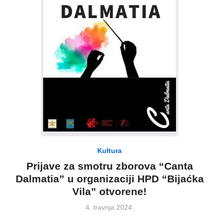
Kultura
Prijave za smotru zborova “Canta
Dalmatia” u organizaciji HPD “Bijaćka
Vila” otvorene!
Posted
4. travnja 2024.
on