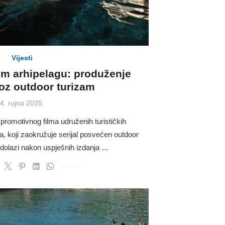
Vijesti
m arhipelagu: produženje
oz outdoor turizam
Posted
4. rujna 2025.
on
promotivnog filma udruženih turističkih
, koji zaokružuje serijal posvećen outdoor
ji dolazi nakon uspješnih izdanja …