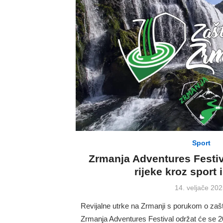
Sport
Zrmanja Adventures Festiv
rijeke kroz sport 
Posted
14. veljače 202
on
Revijalne utrke na Zrmanji s porukom o zašt
Zrmanja Adventures Festival održat će se 20