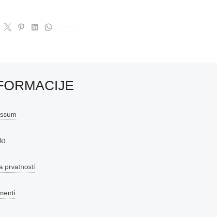
FORMACIJE
essum
kt
a prvatnosti
menti