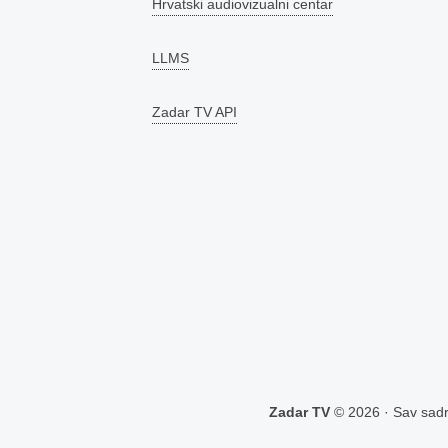
Hrvatski audiovizualni centar
LLMS
Zadar TV API
Zadar TV
© 2026 · Sav sadrž