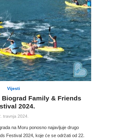
Vijesti
 Biograd Family & Friends
stival 2024.
Posted
2. travnja 2024.
on
ograda na Moru ponosno najavljuje drugo
ds Festival 2024, koje će se održati od 22.