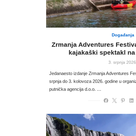
Događanja
Zrmanja Adventures Festiva
kajakaški spektakl na 
Posted
3. srpnja 2026
on
Jedanaesto izdanje Zrmanja Adventures Fest
srpnja do 3. kolovoza 2026. godine u organiza
putnička agencija d.o.o. …