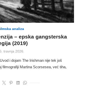
ilmska analiza
enzija – epska gangsterska
egija (2019)
osted
5. travnja 2026.
n
Uvod i dojam The Irishman nije tek još
j filmografiji Martina Scorsesea, već tiha,