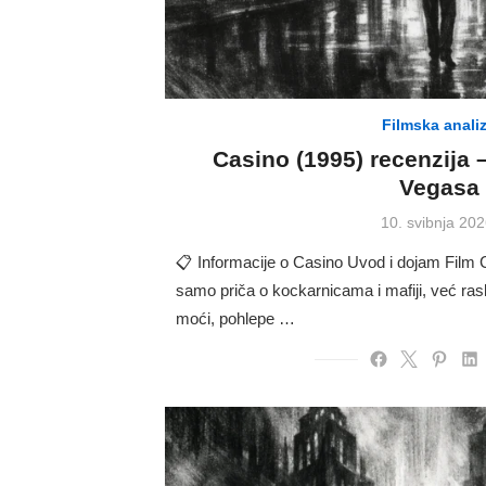
Filmska anali
Casino (1995) recenzija –
Vegasa
Posted
10. svibnja 202
on
📋 Informacije o Casino Uvod i dojam Film C
samo priča o kockarnicama i mafiji, već ras
moći, pohlepe …