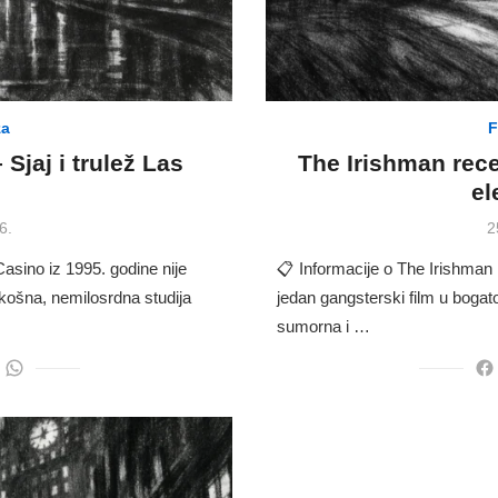
za
F
 Sjaj i trulež Las
The Irishman rec
el
P
6.
2
o
asino iz 1995. godine nije
📋 Informacije o The Irishman 
košna, nemilosrdna studija
jedan gangsterski film u bogato
sumorna i …