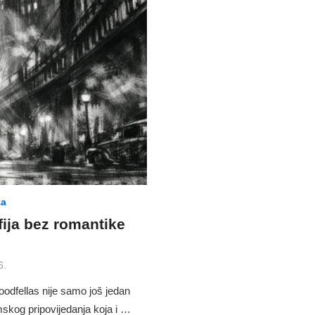
za
fija bez romantike
6.
odfellas nije samo još jedan
ilmskog pripovijedanja koja i …