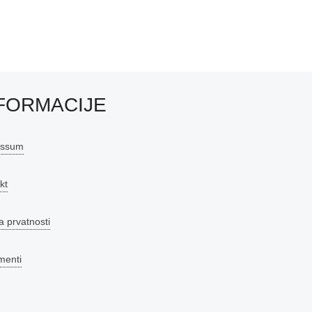
FORMACIJE
essum
kt
a prvatnosti
menti