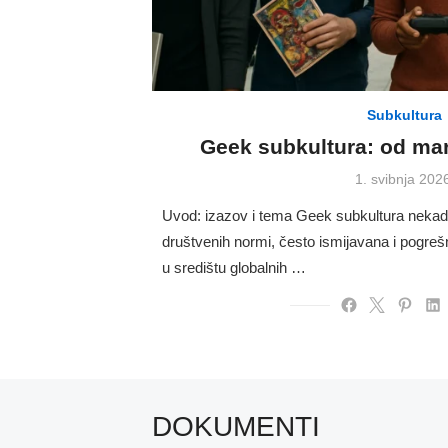
Subkultura
Geek subkultura: od mar
Posted
1. svibnja 202
on
Uvod: izazov i tema Geek subkultura nekada 
društvenih normi, često ismijavana i pogre
u središtu globalnih …
DOKUMENTI