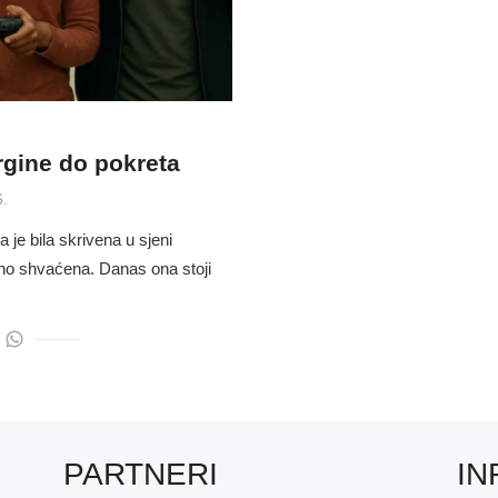
gine do pokreta
6.
je bila skrivena u sjeni
šno shvaćena. Danas ona stoji
PARTNERI
IN