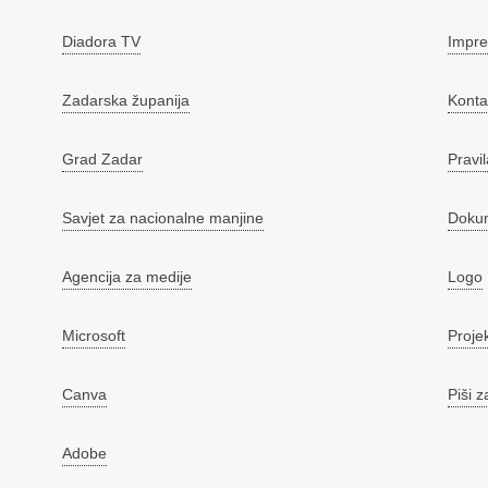
Diadora TV
Impr
Zadarska županija
Konta
Grad Zadar
Pravil
Savjet za nacionalne manjine
Doku
Agencija za medije
Logo
Microsoft
Proje
Canva
Piši z
Adobe