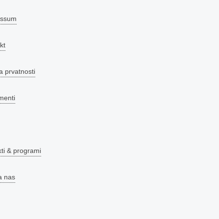
essum
kt
a prvatnosti
menti
kti & programi
a nas