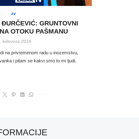
zv
 ĐURČEVIĆ: GRUNTOVNI
 NA OTOKU PAŠMANU
sted
. kolovoza 2024.
udi na privremenom radu u inozemstvu,
 vanka i pitam se kakvi smo to mi ljudi.
FORMACIJE