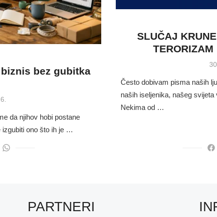
SLUČAJ KRUNE
TERORIZAM
Po
30
 biznis bez gubitka
on
Često dobivam pisma naših lj
naših iseljenika, našeg svijeta
6.
Nekima od …
ome da njihov hobi postane
 izgubiti ono što ih je …
PARTNERI
IN