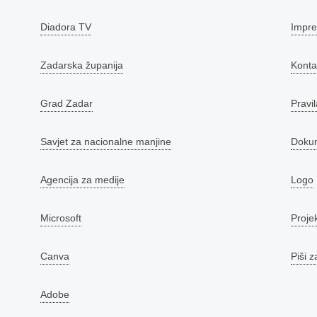
Diadora TV
Impr
Zadarska županija
Konta
Grad Zadar
Pravil
Savjet za nacionalne manjine
Doku
Agencija za medije
Logo
Microsoft
Proje
Canva
Piši z
Adobe