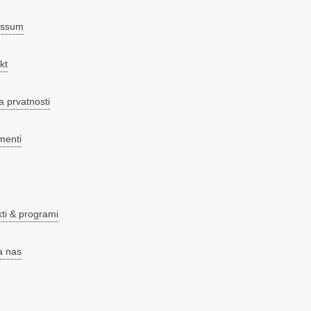
essum
kt
a prvatnosti
menti
kti & programi
a nas