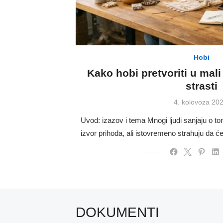
Hobi
Kako hobi pretvoriti u mali
strasti
Posted
4. kolovoza 202
on
Uvod: izazov i tema Mnogi ljudi sanjaju o t
izvor prihoda, ali istovremeno strahuju da će
DOKUMENTI