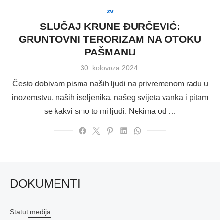
zv
SLUČAJ KRUNE ĐURČEVIĆ:
GRUNTOVNI TERORIZAM NA OTOKU
PAŠMANU
Posted
30. kolovoza 2024.
on
Često dobivam pisma naših ljudi na privremenom radu u
inozemstvu, naših iseljenika, našeg svijeta vanka i pitam
se kakvi smo to mi ljudi. Nekima od …
DOKUMENTI
Statut medija