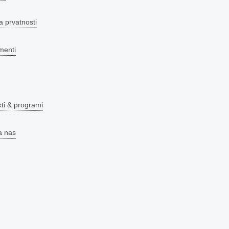
a prvatnosti
menti
kti & programi
a nas