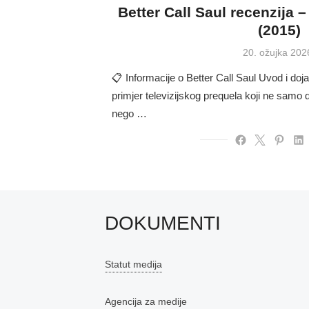
Better Call Saul recenzija 
(2015)
Posted
20. ožujka 202
on
📋 Informacije o Better Call Saul Uvod i doja
primjer televizijskog prequela koji ne samo
nego …
DOKUMENTI
Statut medija
Agencija za medije