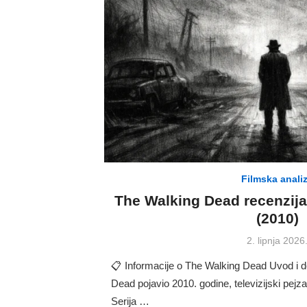
Filmska anali
The Walking Dead recenzija –
(2010)
Posted
2. lipnja 2026
on
📋 Informacije o The Walking Dead Uvod i 
Dead pojavio 2010. godine, televizijski pejzaž
Serija …