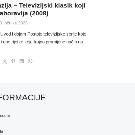
ja – Televizijski klasik koji
aboravlja (2008)
osted
9. ožujka 2026.
n
Uvod i dojam Postoje televizijske serije koje
 one rijetke koje trajno promijene način na
FORMACIJE
essum
kt