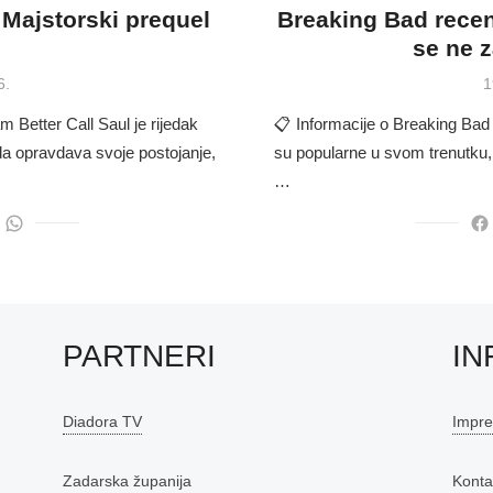
– Majstorski prequel
Breaking Bad recenzi
se ne z
P
6.
1
o
m Better Call Saul je rijedak
📋 Informacije o Breaking Bad 
 da opravdava svoje postojanje,
su popularne u svom trenutku, i
…
PARTNERI
IN
Diadora TV
Impr
Zadarska županija
Konta