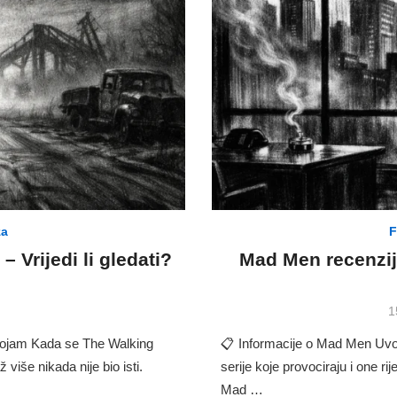
za
F
 Vrijedi li gledati?
Mad Men recenzija
P
.
1
o
dojam Kada se The Walking
📋 Informacije o Mad Men Uvod 
 više nikada nije bio isti.
serije koje provociraju i one rij
Mad …