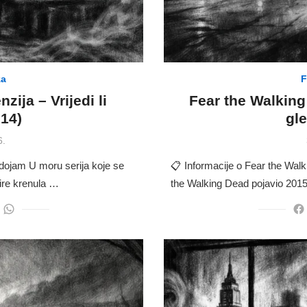
za
F
zija – Vrijedi li
Fear the Walking 
014)
gle
6.
 dojam U moru serija koje se
📋 Informacije o Fear the Wal
ire krenula …
the Walking Dead pojavio 2015. 