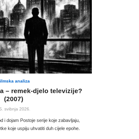
ilmska analiza
 – remek-djelo televizije?
(2007)
osted
5. svibnja 2026.
n
i dojam Postoje serije koje zabavljaju,
etke koje uspiju uhvatiti duh cijele epohe.