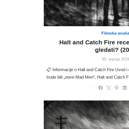
Filmska anali
Halt and Catch Fire recen
gledati? (2
Posted
30. srpnja 202
on
📋 Informacije o Halt and Catch Fire Uvod i
trude biti „nove Mad Men“, Halt and Catch F