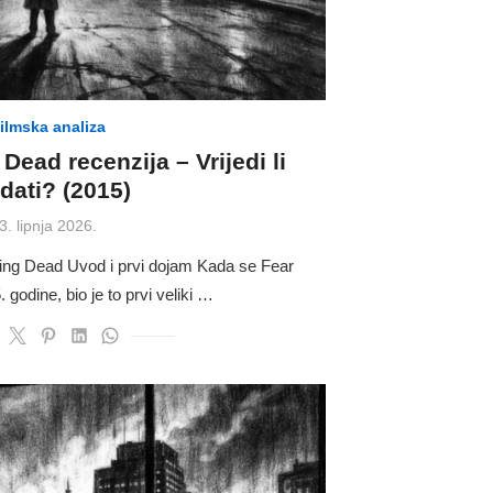
ilmska analiza
Dead recenzija – Vrijedi li
dati? (2015)
Posted
3. lipnja 2026.
on
king Dead Uvod i prvi dojam Kada se Fear
godine, bio je to prvi veliki …