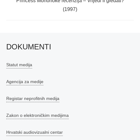
Next
Princess Mononoke recenzija – Vrijedi li gledati?
post:
(1997)
DOKUMENTI
Statut medija
Agencija za medije
Registar neprofitnih medija
Zakon o elektroničkim medijima
Hrvatski audiovizualni centar