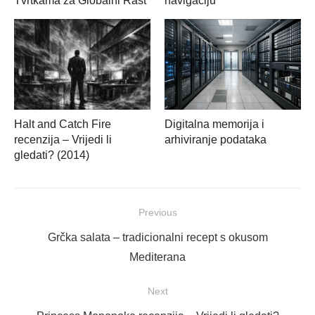
Tvrtkama za Globalni Rast
navigaciju
Halt and Catch Fire
Digitalna memorija i
recenzija – Vrijedi li
arhiviranje podataka
gledati? (2014)
Navigacija
Previous
objava
Previous
Grčka salata – tradicionalni recept s okusom
post:
Mediterana
Next