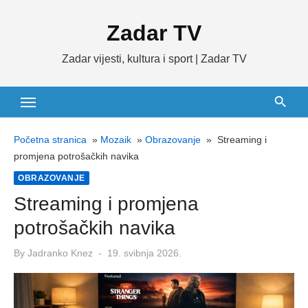
Skip
Zadar TV
to
content
Zadar vijesti, kultura i sport | Zadar TV
Početna stranica
»
Mozaik
»
Obrazovanje
»
Streaming i
promjena potrošačkih navika
OBRAZOVANJE
Streaming i promjena
potrošačkih navika
Posted
By
Jadranko Knez
19. svibnja 2026.
on