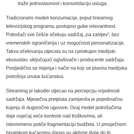
traže jednostavnost i konsolidaciju usluga.
Tradicionalni modeli konzumacije, poput linearnog
televizijskog programa, postupno gube relevantnost.
Potrošači sve češće očekuju sadržaj „na zahtjev“, bez
vremenskih ograničenja i uz mogućnost personalizacije.
Takva očekivanja utjecala su na cjelokupni medijski
ekosustav, uključujući oglašivače i producente sadržaja.
Posljedično se mijenja i način na koji se planira medijska
potrošnja unutar kućanstva.
Streaming je također utjecao na percepciju vrijednosti
sadržaja. Mjesečna pretplata zamijenila je pojedinačnu
kupnju ili dugoročne ugovore. Ovaj model potrošačima
daje osjećaj veće kontrole nad troškovima, ali
istovremeno potiče fragmentaciju budžeta. U prosječnom
hrvatskom kućanstvu danas su aktivne dvije do tri