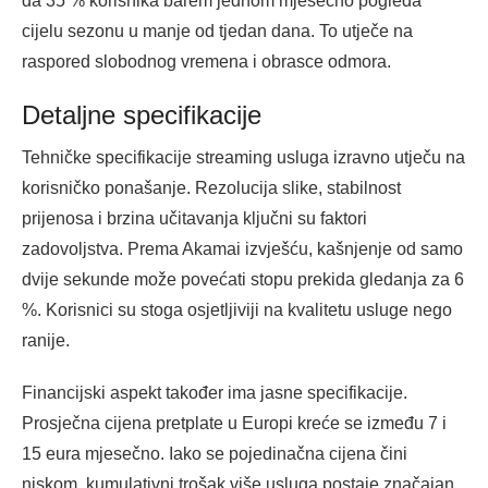
da 35 % korisnika barem jednom mjesečno pogleda
cijelu sezonu u manje od tjedan dana. To utječe na
raspored slobodnog vremena i obrasce odmora.
Detaljne specifikacije
Tehničke specifikacije streaming usluga izravno utječu na
korisničko ponašanje. Rezolucija slike, stabilnost
prijenosa i brzina učitavanja ključni su faktori
zadovoljstva. Prema Akamai izvješću, kašnjenje od samo
dvije sekunde može povećati stopu prekida gledanja za 6
%. Korisnici su stoga osjetljiviji na kvalitetu usluge nego
ranije.
Financijski aspekt također ima jasne specifikacije.
Prosječna cijena pretplate u Europi kreće se između 7 i
15 eura mjesečno. Iako se pojedinačna cijena čini
niskom, kumulativni trošak više usluga postaje značajan.