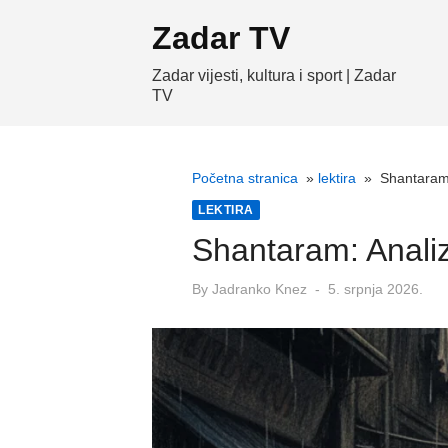
Skip
Zadar TV
to
content
Zadar vijesti, kultura i sport | Zadar
TV
Početna stranica
»
lektira
»
Shantaram:
LEKTIRA
Shantaram: Analiz
Posted
By
Jadranko Knez
5. srpnja 2026.
on