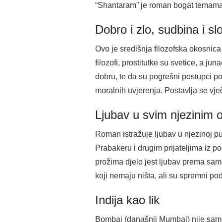
“Shantaram” je roman bogat temama ko
Dobro i zlo, sudbina i sl
Ovo je središnja filozofska okosnic
filozofi, prostitutke su svetice, a j
dobru, te da su pogrešni postupci pon
moralnih uvjerenja. Postavlja se vječ
Ljubav u svim njezinim 
Roman istražuje ljubav u njezinoj pu
Prabakeru i drugim prijateljima iz 
prožima djelo jest ljubav prema samo
koji nemaju ništa, ali su spremni pod
Indija kao lik
Bombaj (današnji Mumbai) nije samo 