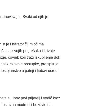
Linov svijet. Svaki od njih je
st je i narator čijim očima
losti, svojih pogrešaka i krivnje
užje, čovjek koji traži iskupljenje dok
nalizira svoje postupke, preispituje
ostojanstvo u patnji i ljubav usred
taje Linov prvi prijatelj i vodič kroz
dnostavna mudrost i bezuvjetna