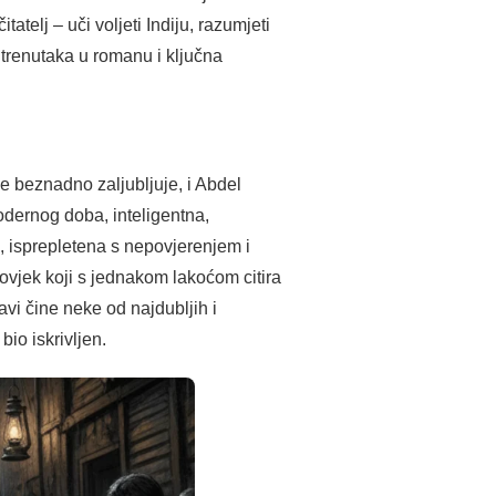
telj – uči voljeti Indiju, razumjeti
 trenutaka u romanu i ključna
e beznadno zaljubljuje, i Abdel
odernog doba, inteligentna,
a, isprepletena s nepovjerenjem i
čovjek koji s jednakom lakoćom citira
avi čine neke od najdubljih i
io iskrivljen.