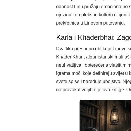
odanost Linu pružaju emocionalno sid
njezinu kompleksnu kulturu i cijenit
prekretnica u Linovom putovanju.
Karla i Khaderbhai: Zago
Dva lika presudno oblikuju Linovu s
Khader Khan, afganistanski mafijaški
neuhvatljiva i opterećena vlastitim 
igrama moći koje definiraju svijet u
svete spise i naređuje ubojstvo. Njeg
najprovokativnijih dijelova knjige. O