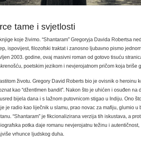
ce tame i svjetlosti
e knjige koje živimo. “Shantaram” Gregoryja Davida Robertsa ne
ep, ispovijest, filozofski traktat i zanosno ljubavno pismo jednom
jen 2003. godine, ovaj masivni roman od gotovo tisuću stranica 
skrenošću, poetskim jezikom i nevjerojatnom pričom koja briše gr
stitom životu. Gregory David Roberts bio je ovisnik o heroinu koj
oznat kao “džentlmen bandit”. Nakon što je uhićen i osuđen na 
sred bijela dana i s lažnom putovnicom stigao u Indiju. Ono što s
 je radio kao liječnik u slamu, prao novac za mafiju, glumio u 
u. “Shantaram” je fikcionalizirana verzija tih iskustava, a prota
biografska potka daje romanu nevjerojatnu težinu i autentičnost, 
ajviše vrhunce ljudskog duha.