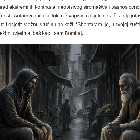
rad ekstremnih kontrasta: neopisivog siromaštva i basnoslovno
nosti. Autorovi opisi su toliko živopisni i osjetilni da čitatelj got
i osjetiti vlažnu vrućinu na koži. “Shantaram” je, u svojoj suštin
jtežim uvjetima, baš kao i sam Bombaj.