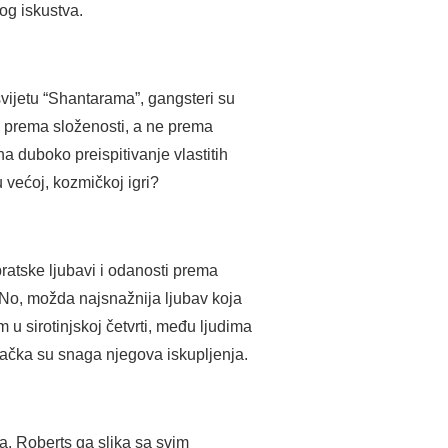
og iskustva.
vijetu “Shantarama”, gangsteri su
eće prema složenosti, a ne prema
na duboko preispitivanje vlastitih
u većoj, kozmičkoj igri?
bratske ljubavi i odanosti prema
 No, možda najsnažnija ljubav koja
u sirotinjskoj četvrti, među ljudima
etačka su snaga njegova iskupljenja.
a. Roberts ga slika sa svim