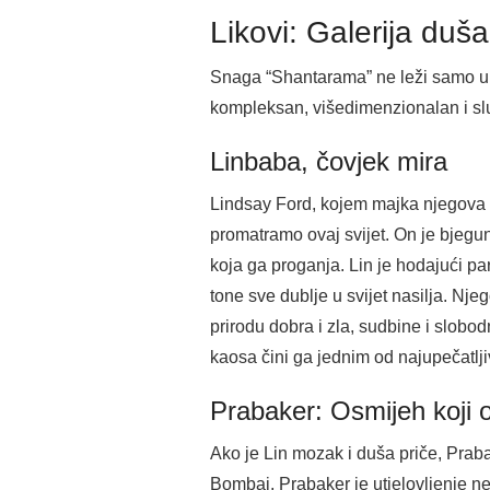
Likovi: Galerija duš
Snaga “Shantarama” ne leži samo u nj
kompleksan, višedimenzionalan i slu
Linbaba, čovjek mira
Lindsay Ford, kojem majka njegova na
promatramo ovaj svijet. On je bjegun
koja ga proganja. Lin je hodajući parad
tone sve dublje u svijet nasilja. Nj
prirodu dobra i zla, sudbine i slobo
kaosa čini ga jednim od najupečatlji
Prabaker: Osmijeh koji os
Ako je Lin mozak i duša priče, Prabak
Bombaj, Prabaker je utjelovljenje 