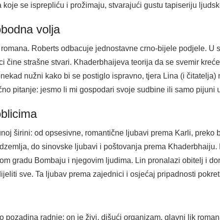
je se isprepliću i prožimaju, stvarajući gustu tapiseriju ljudsk
obodna volja
a romana. Roberts odbacuje jednostavne crno-bijele podjele. U s
unaci čine strašne stvari. Khaderbhaijeva teorija da se svemir kr
ekad nužni kako bi se postiglo ispravno, tjera Lina (i čitatelja) 
no pitanje: jesmo li mi gospodari svoje sudbine ili samo pijuni 
oblicima
noj širini: od opsesivne, romantične ljubavi prema Karli, preko 
podzemlja, do sinovske ljubavi i poštovanja prema Khaderbhaiju.
m gradu Bombaju i njegovim ljudima. Lin pronalazi obitelj i dom 
ijeliti sve. Ta ljubav prema zajednici i osjećaj pripadnosti pokr
pozadina radnje; on je živi, dišući organizam, glavni lik roman