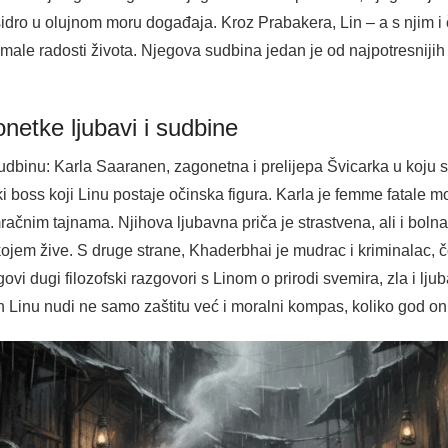
ro u olujnom moru događaja. Kroz Prabakera, Lin – a s njim i čita
i male radosti života. Njegova sudbina jedan je od najpotresnijih
netke ljubavi i sudbine
udbinu: Karla Saaranen, zagonetna i prelijepa Švicarka u koju s
 boss koji Linu postaje očinska figura. Karla je femme fatale m
mračnim tajnama. Njihova ljubavna priča je strastvena, ali i boln
 kojem žive. S druge strane, Khaderbhai je mudrac i kriminalac, 
ovi dugi filozofski razgovori s Linom o prirodi svemira, zla i ljub
n Linu nudi ne samo zaštitu već i moralni kompas, koliko god on b