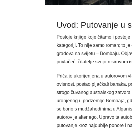
Uvod: Putovanje u sr
Postoje knjige koje čitamo i postoj
kategoriji. To nije samo roman; to je 
gradova na svijetu – Bombaju. Objavl
privlačeći čitatelje svojom sirovom i
Priča je ukorijenjena u autorovom vla
ovisnost, postao pljačkaš banaka, p
strogo čuvanog australskog zatvora u
uronjenog u podzemlje Bombaja, gdje
se borio s mudžahedinima u Afganistan
autorov je alter ego. Upravo ta auto
putovanje kroz najdublje ponore i n