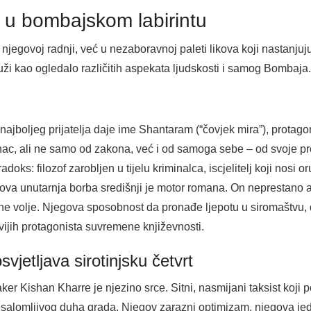
a u bombajskom labirintu
egovoj radnji, već u nezaboravnoj paleti likova koji nastanjuju 
ži kao ogledalo različitih aspekata ljudskosti i samog Bombaja.
jboljeg prijatelja daje ime Shantaram (“čovjek mira”), protagoni
ac, ali ne samo od zakona, već i od samoga sebe – od svoje proš
oks: filozof zarobljen u tijelu kriminalca, iscjelitelj koji nosi or
egova unutarnja borba središnji je motor romana. On neprestano a
dne volje. Njegova sposobnost da pronađe ljepotu u siromaštvu, d
vijih protagonista suvremene književnosti.
vjetljava sirotinjsku četvrt
er Kishan Kharre je njezino srce. Sitni, nasmijani taksist koji pos
nesalomljivog duha grada. Njegov zarazni optimizam, njegova je