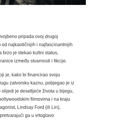
dvojbeno pripada ovoj drugoj
 od najkaotičnijih i najfascinantnijih
brzo je stekao kultni status,
anice između stvarnosti i fikcije.
i je, kako bi financirao svoju
dugu zatvorsku kaznu, pobjegao je iz
lijedi je desetljeće života u bijegu,
bollywoodskim filmovima i na kraju
gonist, Lindsay Ford (ili Lin),
pretvarajući ga u vrtoglavo