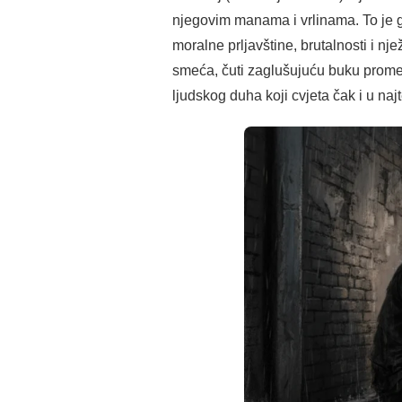
njegovim manama i vrlinama. To je g
moralne prljavštine, brutalnosti i njež
smeća, čuti zaglušujuću buku prometa 
ljudskog duha koji cvjeta čak i u na