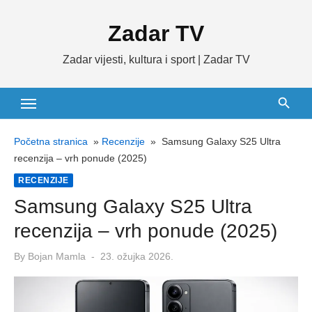
Skip
Zadar TV
to
content
Zadar vijesti, kultura i sport | Zadar TV
Početna stranica
»
Recenzije
»
Samsung Galaxy S25 Ultra
recenzija – vrh ponude (2025)
RECENZIJE
Samsung Galaxy S25 Ultra
recenzija – vrh ponude (2025)
Posted
By
Bojan Mamla
23. ožujka 2026.
on