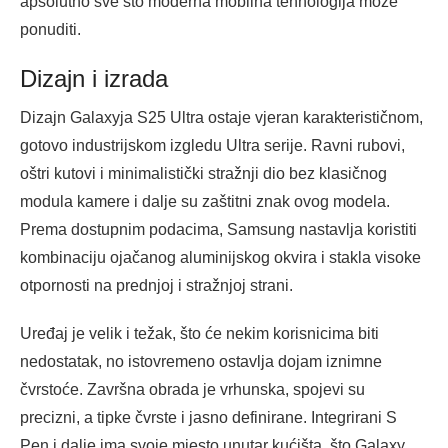
apsolutno sve što moderna mobilna tehnologija može
ponuditi.
Dizajn i izrada
Dizajn Galaxyja S25 Ultra ostaje vjeran karakterističnom,
gotovo industrijskom izgledu Ultra serije. Ravni rubovi,
oštri kutovi i minimalistički stražnji dio bez klasičnog
modula kamere i dalje su zaštitni znak ovog modela.
Prema dostupnim podacima, Samsung nastavlja koristiti
kombinaciju ojačanog aluminijskog okvira i stakla visoke
otpornosti na prednjoj i stražnjoj strani.
Uređaj je velik i težak, što će nekim korisnicima biti
nedostatak, no istovremeno ostavlja dojam iznimne
čvrstoće. Završna obrada je vrhunska, spojevi su
precizni, a tipke čvrste i jasno definirane. Integrirani S
Pen i dalje ima svoje mjesto unutar kućišta, što Galaxy