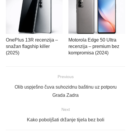
OnePlus 13R recenzija –
Motorola Edge 50 Ultra
snažan flagship killer
recenzija – premium bez
(2025)
kompromisa (2024)
Navigacija
Previous
objava
Previous
Olib uspješno čuva suhozidnu baštinu uz potporu
post:
Grada Zadra
Next
Next
Kako poboljšati držanje tijela bez boli
post: