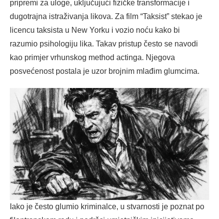
pripremi za uloge, uključujući fizičke transformacije i
dugotrajna istraživanja likova. Za film “Taksist” stekao je
licencu taksista u New Yorku i vozio noću kako bi
razumio psihologiju lika. Takav pristup često se navodi
kao primjer vrhunskog method actinga. Njegova
posvećenost postala je uzor brojnim mlađim glumcima.
Iako je često glumio kriminalce, u stvarnosti je poznat po