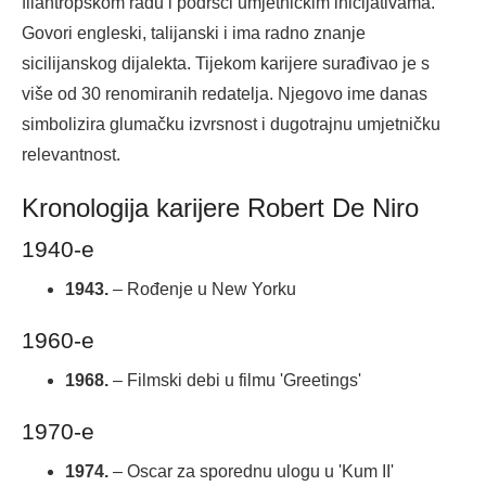
filantropskom radu i podršci umjetničkim inicijativama.
Govori engleski, talijanski i ima radno znanje
sicilijanskog dijalekta. Tijekom karijere surađivao je s
više od 30 renomiranih redatelja. Njegovo ime danas
simbolizira glumačku izvrsnost i dugotrajnu umjetničku
relevantnost.
Kronologija karijere Robert De Niro
1940-e
1943.
– Rođenje u New Yorku
1960-e
1968.
– Filmski debi u filmu 'Greetings'
1970-e
1974.
– Oscar za sporednu ulogu u 'Kum II'