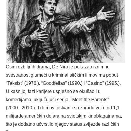
Osim ozbiljnih drama, De Niro je pokazao iznimnu
svestranost glumeći u kriminalističkim filmovima poput
“Taksist” (1976.), “Goodfellas” (1990.) i “Casino” (1995.).
U kasnijoj fazi karijere uspješno se okušao i u
komedijama, uključujući serijal “Meet the Parents”
(2000.–2010.). Ti filmovi ostvarili su zaradu veću od 1,1
milijarde američkih dolara na svjetskim kinoblagajnama,
što je dodatno učvrstilo njegov status zvijezde različitih