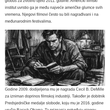
globus za životno djelo 2011. godine. Američki filmski
institut uvrstio ga je među najveće američke glumce svih
vremena. Njegovi filmovi često su bili nagrađivani i na
međunarodnim festivalima.
Godine 2009. dodijeljena mu je nagrada Cecil B. DeMille
za izniman doprinos filmskoj industriji. Također je dobitnik
Predsjedničke medalje slobode, koju mu je 2016. godine
uručio Barack Obama. Ta priznanja potvrđuju njegov