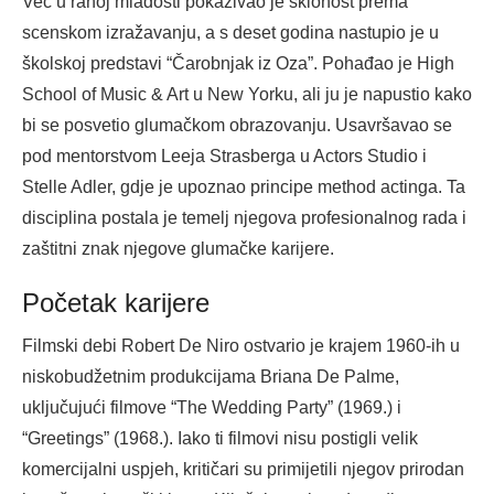
Već u ranoj mladosti pokazivao je sklonost prema
scenskom izražavanju, a s deset godina nastupio je u
školskoj predstavi “Čarobnjak iz Oza”. Pohađao je High
School of Music & Art u New Yorku, ali ju je napustio kako
bi se posvetio glumačkom obrazovanju. Usavršavao se
pod mentorstvom Leeja Strasberga u Actors Studio i
Stelle Adler, gdje je upoznao principe method actinga. Ta
disciplina postala je temelj njegova profesionalnog rada i
zaštitni znak njegove glumačke karijere.
Početak karijere
Filmski debi Robert De Niro ostvario je krajem 1960-ih u
niskobudžetnim produkcijama Briana De Palme,
uključujući filmove “The Wedding Party” (1969.) i
“Greetings” (1968.). Iako ti filmovi nisu postigli velik
komercijalni uspjeh, kritičari su primijetili njegov prirodan