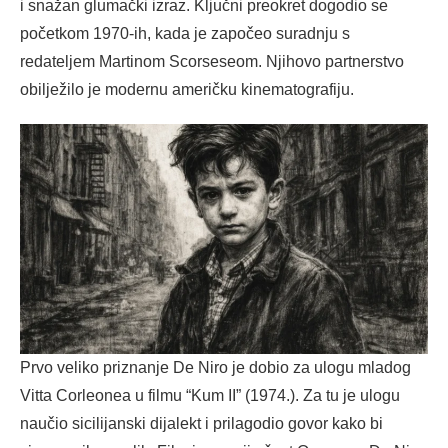
i snažan glumački izraz. Ključni preokret dogodio se
početkom 1970-ih, kada je započeo suradnju s
redateljem Martinom Scorseseom. Njihovo partnerstvo
obilježilo je modernu američku kinematografiju.
Prvo veliko priznanje De Niro je dobio za ulogu mladog
Vitta Corleonea u filmu “Kum II” (1974.). Za tu je ulogu
naučio sicilijanski dijalekt i prilagodio govor kako bi