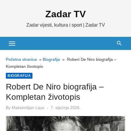
Skip
Zadar TV
to
content
Zadar vijesti, kultura i sport | Zadar TV
Početna stranica
»
Biografija
»
Robert De Niro biografija –
Kompletan životopis
BIOGRAFIJA
Robert De Niro biografija –
Kompletan životopis
Posted
By
Maksimilijan Lauc
7. siječnja 2026.
on