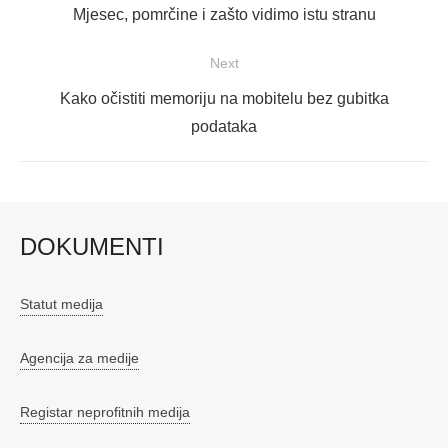
objava
Previous
Mjesec, pomrčine i zašto vidimo istu stranu
post:
Next
Next
Kako očistiti memoriju na mobitelu bez gubitka
post:
podataka
DOKUMENTI
Statut medija
Agencija za medije
Registar neprofitnih medija