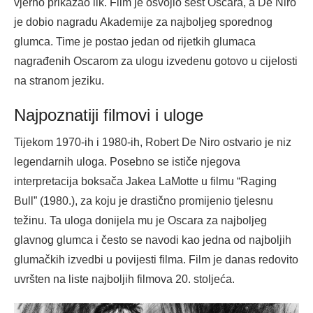
vjerno prikazao lik. Film je osvojio šest Oscara, a De Niro
je dobio nagradu Akademije za najboljeg sporednog
glumca. Time je postao jedan od rijetkih glumaca
nagrađenih Oscarom za ulogu izvedenu gotovo u cijelosti
na stranom jeziku.
Najpoznatiji filmovi i uloge
Tijekom 1970-ih i 1980-ih, Robert De Niro ostvario je niz
legendarnih uloga. Posebno se ističe njegova
interpretacija boksača Jakea LaMotte u filmu “Raging
Bull” (1980.), za koju je drastično promijenio tjelesnu
težinu. Ta uloga donijela mu je Oscara za najboljeg
glavnog glumca i često se navodi kao jedna od najboljih
glumačkih izvedbi u povijesti filma. Film je danas redovito
uvršten na liste najboljih filmova 20. stoljeća.