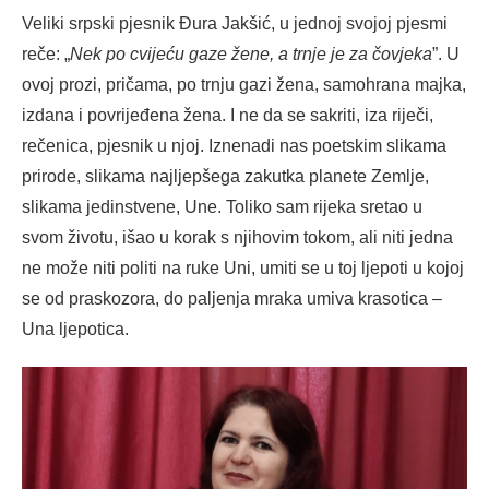
Veliki srpski pjesnik Đura Jakšić, u jednoj svojoj pjesmi
reče: „
Nek po cvijeću gaze žene, a trnje je za čovjeka
”. U
ovoj prozi, pričama, po trnju gazi žena, samohrana majka,
izdana i povrijeđena žena. I ne da se sakriti, iza riječi,
rečenica, pjesnik u njoj. Iznenadi nas poetskim slikama
prirode, slikama najljepšega zakutka planete Zemlje,
slikama jedinstvene, Une. Toliko sam rijeka sretao u
svom životu, išao u korak s njihovim tokom, ali niti jedna
ne može niti politi na ruke Uni, umiti se u toj ljepoti u kojoj
se od praskozora, do paljenja mraka umiva krasotica –
Una ljepotica.