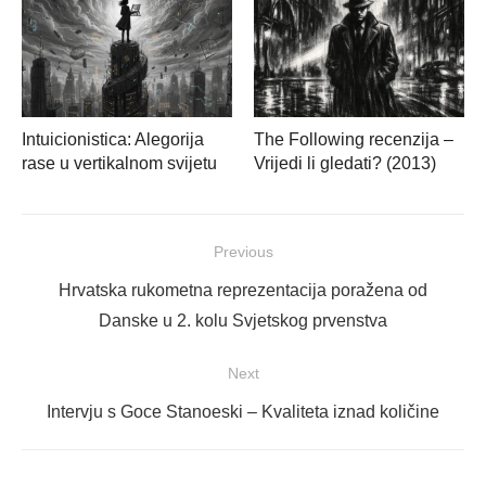
Intuicionistica: Alegorija
The Following recenzija –
rase u vertikalnom svijetu
Vrijedi li gledati? (2013)
Navigacija
Previous
objava
Previous
Hrvatska rukometna reprezentacija poražena od
post:
Danske u 2. kolu Svjetskog prvenstva
Next
Next
Intervju s Goce Stanoeski – Kvaliteta iznad količine
post: