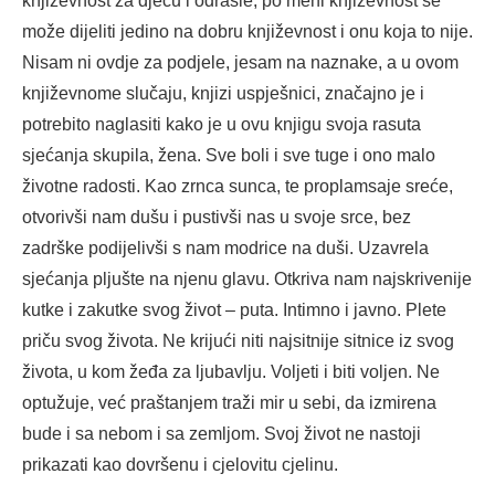
književnost za djecu i odrasle, po meni književnost se
može dijeliti jedino na dobru književnost i onu koja to nije.
Nisam ni ovdje za podjele, jesam na naznake, a u ovom
književnome slučaju, knjizi uspješnici, značajno je i
potrebito naglasiti kako je u ovu knjigu svoja rasuta
sjećanja skupila, žena. Sve boli i sve tuge i ono malo
životne radosti. Kao zrnca sunca, te proplamsaje sreće,
otvorivši nam dušu i pustivši nas u svoje srce, bez
zadrške podijelivši s nam modrice na duši. Uzavrela
sjećanja pljušte na njenu glavu. Otkriva nam najskrivenije
kutke i zakutke svog život – puta. Intimno i javno. Plete
priču svog života. Ne krijući niti najsitnije sitnice iz svog
života, u kom žeđa za ljubavlju. Voljeti i biti voljen. Ne
optužuje, već praštanjem traži mir u sebi, da izmirena
bude i sa nebom i sa zemljom. Svoj život ne nastoji
prikazati kao dovršenu i cjelovitu cjelinu.