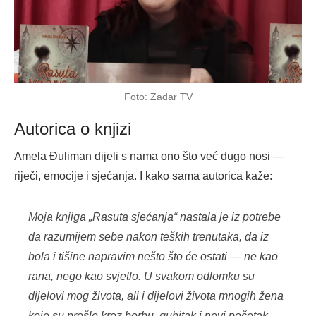
Foto: Zadar TV
Autorica o knjizi
Amela Đuliman dijeli s nama ono što već dugo nosi —
riječi, emocije i sjećanja. I kako sama autorica kaže:
Moja knjiga „Rasuta sjećanja“ nastala je iz potrebe
da razumijem sebe nakon teških trenutaka, da iz
bola i tišine napravim nešto što će ostati — ne kao
rana, nego kao svjetlo. U svakom odlomku su
dijelovi mog života, ali i dijelovi života mnogih žena
koje su prošle kroz borbu, gubitak i novi početak.