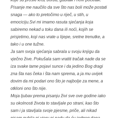
Pisanje me naučilo da sve što nas boli može postati
snaga — ako to pretočimo u riječ, u stih, u
emociciju.Svi mi imamo rasuta sjećanja koja
sabiremo nekad u toku dana ili noći, kojih se
prisjetimo, koji nas vrate u lijepe, sretne trenutke, a
tako i u one tužne.
Ja sam svoja sjećanja sabrala u svoju knjigu da
vječno žive. Pokušala sam vratiti tračak nade da se
iza svake tame pojavi sunce i da jedino Bog dragi
zna šta nas čeka i šta nam sprema, a ja mu uvijek
dovim da mi podari ono što je najbolje za mene, a
otkloni ono što nije.
Moja ljubav prema pisanju živi sve ove godine iako
su okolnosti života to stavljale po strani, kao što
sam i ja stavljala svoje pjesme, priče, ali nikad
nisam gubila ni vjeru ni nadu da ću jednog dana