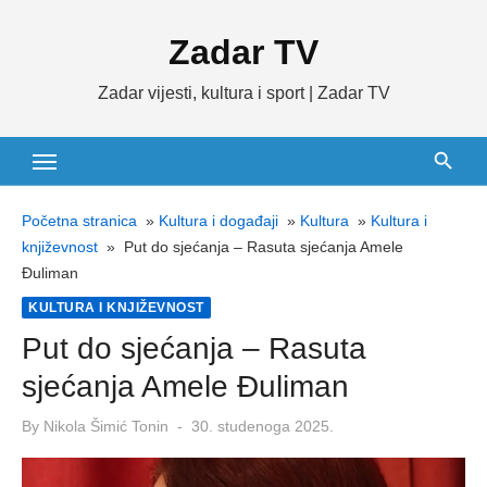
Skip
Zadar TV
to
content
Zadar vijesti, kultura i sport | Zadar TV
Početna stranica
»
Kultura i događaji
»
Kultura
»
Kultura i
književnost
»
Put do sjećanja – Rasuta sjećanja Amele
Đuliman
KULTURA I KNJIŽEVNOST
Put do sjećanja – Rasuta
sjećanja Amele Đuliman
Posted
By
Nikola Šimić Tonin
30. studenoga 2025.
on