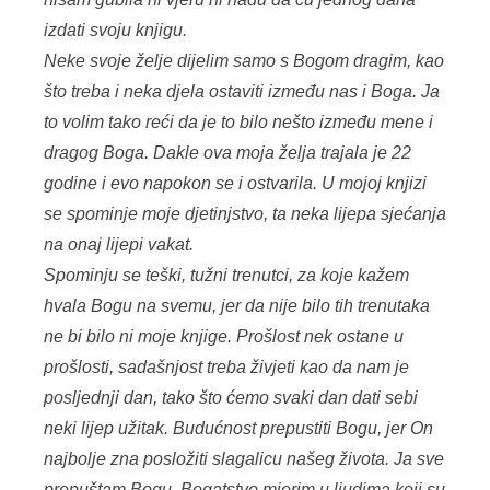
izdati svoju knjigu.
Neke svoje želje dijelim samo s Bogom dragim, kao
što treba i neka djela ostaviti između nas i Boga. Ja
to volim tako reći da je to bilo nešto između mene i
dragog Boga. Dakle ova moja želja trajala je 22
godine i evo napokon se i ostvarila. U mojoj knjizi
se spominje moje djetinjstvo, ta neka lijepa sjećanja
na onaj lijepi vakat.
Spominju se teški, tužni trenutci, za koje kažem
hvala Bogu na svemu, jer da nije bilo tih trenutaka
ne bi bilo ni moje knjige. Prošlost nek ostane u
prošlosti, sadašnjost treba živjeti kao da nam je
posljednji dan, tako što ćemo svaki dan dati sebi
neki lijep užitak. Budućnost prepustiti Bogu, jer On
najbolje zna posložiti slagalicu našeg života. Ja sve
prepuštam Bogu. Bogatstvo mjerim u ljudima koji su