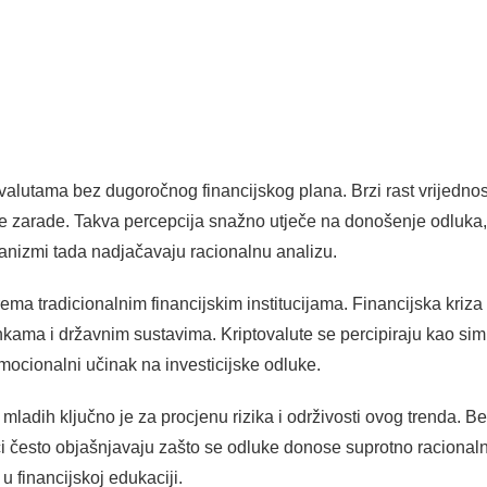
ovalutama bez dugoročnog financijskog plana. Brzi rast vrijedno
ake zarade. Takva percepcija snažno utječe na donošenje odluka
anizmi tada nadjačavaju racionalnu analizu.
ma tradicionalnim financijskim institucijama. Financijska kriza 
kama i državnim sustavima. Kriptovalute se percipiraju kao simb
mocionalni učinak na investicijske odluke.
ladih ključno je za procjenu rizika i održivosti ovog trenda. Be
i često objašnjavaju zašto se odluke donose suprotno racionaln
 financijskoj edukaciji.