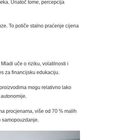
sjeka. Unatoč tome, percepcija
uze. To potiče stalno praćenje cijena
ladi uče o riziku, volatilnosti i
es za financijsku edukaciju.
m proizvodima mogu relativno lako
j autonomije.
rema procjenama, više od 70 % malih
sko samopouzdanje.