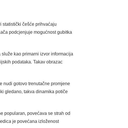
 statistički češće prihvaćaju
agača podcjenjuje mogućnost gubitka
služe kao primarni izvor informacija
cijskih podataka. Takav obrazac
ište nudi gotovo trenutačne promjene
ki gledano, takva dinamika potiče
ne popularan, povećava se strah od
jedica je povećana izloženost