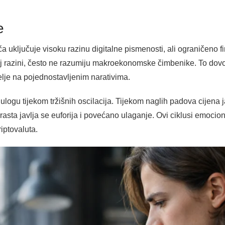
e
ča uključuje visoku razinu digitalne pismenosti, ali ograničeno 
j razini, često ne razumiju makroekonomske čimbenike. To dovo
elje na pojednostavljenim narativima.
ulogu tijekom tržišnih oscilacija. Tijekom naglih padova cijena 
sta javlja se euforija i povećano ulaganje. Ovi ciklusi emocion
ptovaluta.