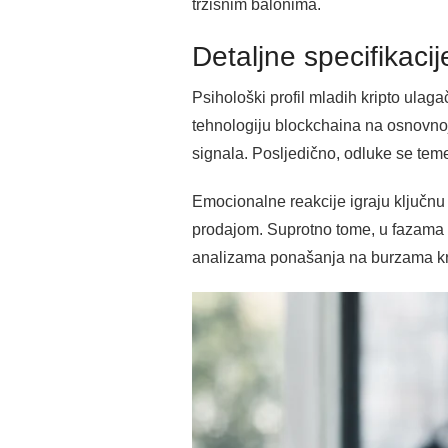
tržišnim balonima.
Detaljne specifikacij
Psihološki profil mladih kripto ulaga
tehnologiju blockchaina na osnovno
signala. Posljedično, odluke se tem
Emocionalne reakcije igraju ključnu 
prodajom. Suprotno tome, u fazama ra
analizama ponašanja na burzama kri