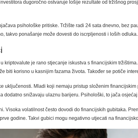
investitora dugoročno ostvaruje lošije rezultate od tržišnog pro
pojačava psihološke pritiske. Tržište radi 24 sata dnevno, bez pa
, takvo ponašanje može dovesti do iscrpljenosti i loših odluka.
i
kriptovalute je rano stjecanje iskustva s financijskim tržištima. M
e biti korisno u kasnijim fazama života. Također se potiče inter
ske uključenosti. Mladi koji nemaju pristup složenim financijski
ja dodatno snižavaju ulaznu barijeru. Psihološki, to jača osjeća
ni. Visoka volatilnost često dovodi do financijskih gubitaka. P
r prve godine. Takvi gubici mogu negativno utjecati na financij