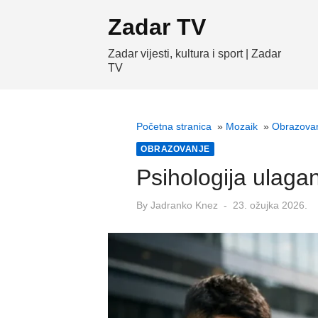
Skip
Zadar TV
to
content
Zadar vijesti, kultura i sport | Zadar
TV
Početna stranica
»
Mozaik
»
Obrazova
OBRAZOVANJE
Psihologija ulagan
Posted
By
Jadranko Knez
23. ožujka 2026.
on