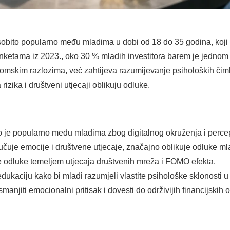
sobito popularno među mladima u dobi od 18 do 35 godina, koji su
nketama iz 2023., oko 30 % mladih investitora barem je jednom 
nomskim razlozima, već zahtijeva razumijevanje psiholoških čim
izika i društveni utjecaji oblikuju odluke.
o je popularno među mladima zbog digitalnog okruženja i percep
učuje emocije i društvene utjecaje, značajno oblikuje odluke mla
 odluke temeljem utjecaja društvenih mreža i FOMO efekta.
dukaciju kako bi mladi razumjeli vlastite psihološke sklonosti u 
manjiti emocionalni pritisak i dovesti do održivijih financijskih 