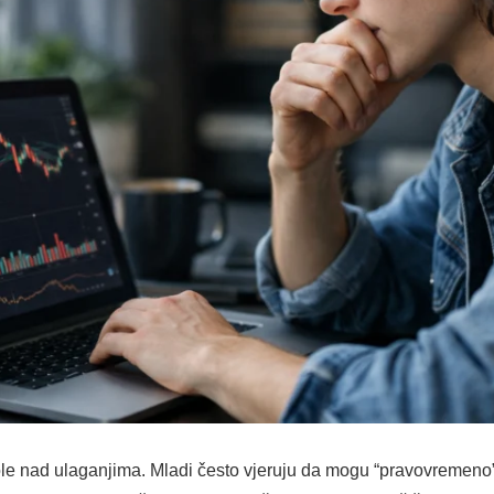
ole nad ulaganjima. Mladi često vjeruju da mogu “pravovremeno” 