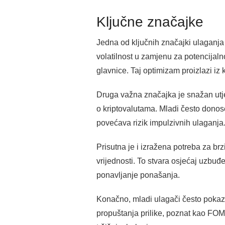
Ključne značajke
Jedna od ključnih značajki ulaganja m
volatilnost u zamjenu za potencijal
glavnice. Taj optimizam proizlazi i
Druga važna značajka je snažan utje
o kriptovalutama. Mladi često donos
povećava rizik impulzivnih ulaganja
Prisutna je i izražena potreba za brz
vrijednosti. To stvara osjećaj uzbu
ponavljanje ponašanja.
Konačno, mladi ulagači često pokaz
propuštanja prilike, poznat kao FOMO