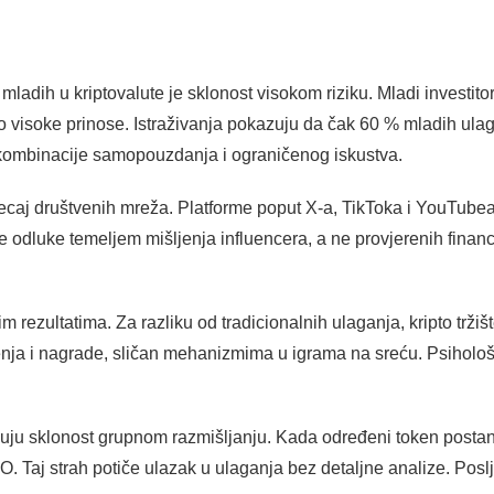
ladih u kriptovalute je sklonost visokom riziku. Mladi investitori
no visoke prinose. Istraživanja pokazuju da čak 60 % mladih ul
z kombinacije samopouzdanja i ograničenog iskustva.
caj društvenih mreža. Platforme poput X-a, TikToka i YouTubea 
e odluke temeljem mišljenja influencera, a ne provjerenih finan
.
im rezultatima. Za razliku od tradicionalnih ulaganja, kripto trž
đenja i nagrade, sličan mehanizmima u igrama na sreću. Psihološ
uju sklonost grupnom razmišljanju. Kada određeni token posta
. Taj strah potiče ulazak u ulaganja bez detaljne analize. Posl