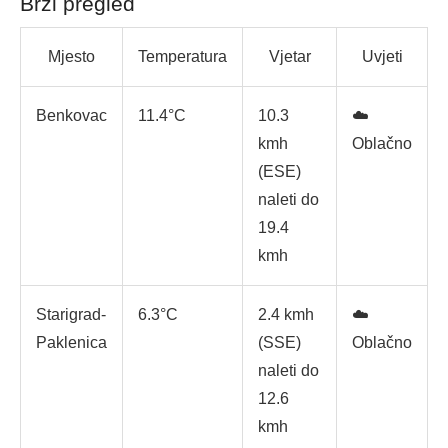
Brzi pregled
Mjesto
Temperatura
Vjetar
Uvjeti
Benkovac
11.4°C
10.3
☁️
kmh
Oblačno
(ESE)
naleti do
19.4
kmh
Starigrad-
6.3°C
2.4 kmh
☁️
Paklenica
(SSE)
Oblačno
naleti do
12.6
kmh