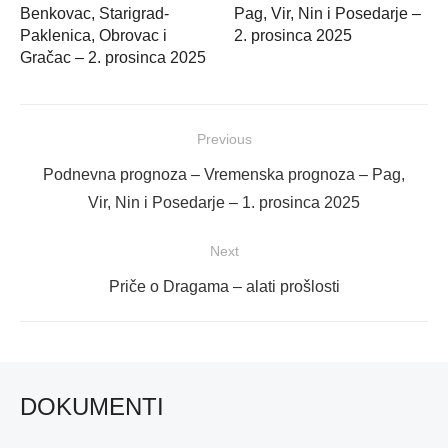
Benkovac, Starigrad-
Pag, Vir, Nin i Posedarje –
Paklenica, Obrovac i
2. prosinca 2025
Gračac – 2. prosinca 2025
Navigacija
Previous
objava
Previous
Podnevna prognoza – Vremenska prognoza – Pag,
post:
Vir, Nin i Posedarje – 1. prosinca 2025
Next
Next
Priče o Dragama – alati prošlosti
post:
DOKUMENTI