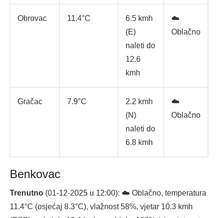
Obrovac
11.4°C
6.5 kmh
☁️
(E)
Oblačno
naleti do
12.6
kmh
Gračac
7.9°C
2.2 kmh
☁️
(N)
Oblačno
naleti do
6.8 kmh
Benkovac
Trenutno
(01-12-2025 u 12:00): ☁️ Oblačno, temperatura
11.4°C (osjećaj 8.3°C), vlažnost 58%, vjetar 10.3 kmh