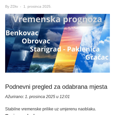
Posted
By
ZDtv
1. prosinca 2025.
on
Podnevni pregled za odabrana mjesta
Ažurirano: 1. prosinca 2025 u 12:01
Stabilne vremenske prilike uz umjerenu naoblaku.