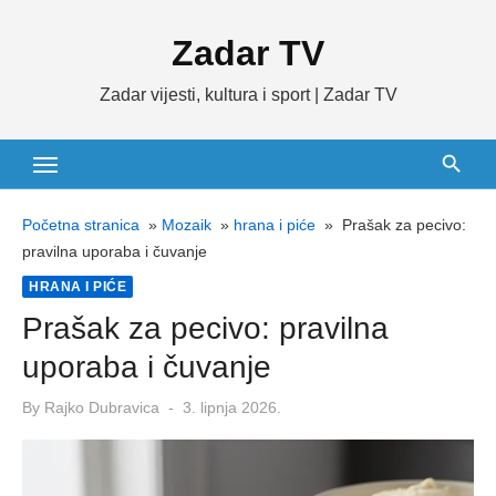
Skip
Zadar TV
to
content
Zadar vijesti, kultura i sport | Zadar TV
Početna stranica
»
Mozaik
»
hrana i piće
»
Prašak za pecivo:
pravilna uporaba i čuvanje
HRANA I PIĆE
Prašak za pecivo: pravilna
uporaba i čuvanje
Posted
By
Rajko Dubravica
3. lipnja 2026.
on