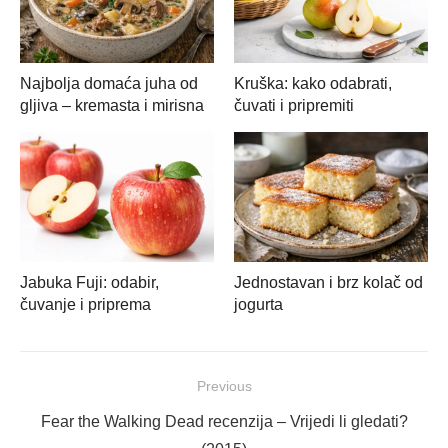
Najbolja domaća juha od
Kruška: kako odabrati,
gljiva – kremasta i mirisna
čuvati i pripremiti
Jabuka Fuji: odabir,
Jednostavan i brz kolač od
čuvanje i priprema
jogurta
Navigacija
Previous
objava
Previous
Fear the Walking Dead recenzija – Vrijedi li gledati?