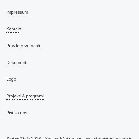
Impressum
Kontakt
Pravila prvatnosti
Dokumenti
Logo
Projekti & programi
Piši za nas
Zadar TV
© 2026 · Sav sadržaj na ovoj web stranici licenciran je