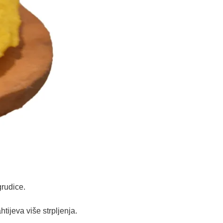
grudice.
tijeva više strpljenja.