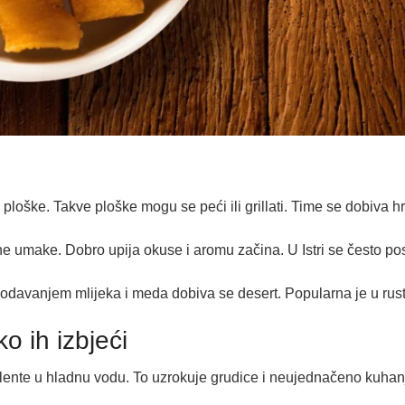
loške. Takve ploške mogu se peći ili grillati. Time se dobiva h
e umake. Dobro upija okuse i aromu začina. U Istri se često pos
. Dodavanjem mlijeka i meda dobiva se desert. Popularna je u ru
o ih izbjeći
nte u hladnu vodu. To uzrokuje grudice i neujednačeno kuhanje