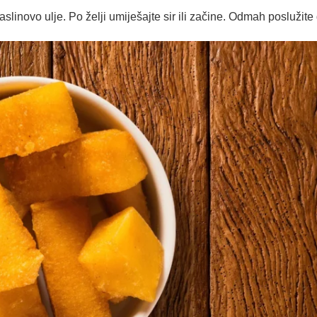
linovo ulje. Po želji umiješajte sir ili začine. Odmah poslužite 