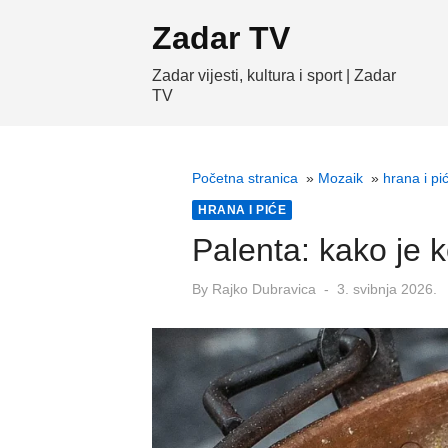
Skip
Zadar TV
to
content
Zadar vijesti, kultura i sport | Zadar
TV
Početna stranica
»
Mozaik
»
hrana i pi
HRANA I PIĆE
Palenta: kako je kor
Posted
By
Rajko Dubravica
3. svibnja 2026.
on