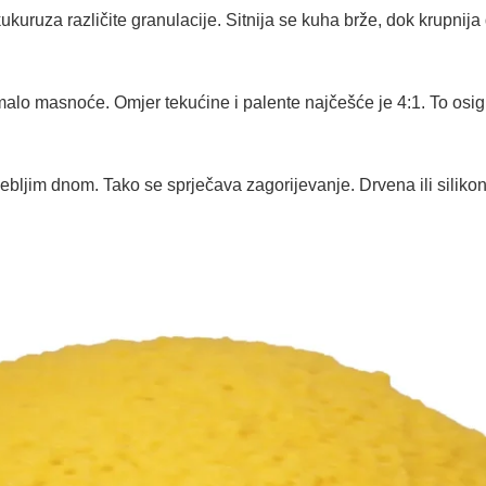
uruza različite granulacije. Sitnija se kuha brže, dok krupnija 
malo masnoće. Omjer tekućine i palente najčešće je 4:1. To osig
 debljim dnom. Tako se sprječava zagorijevanje. Drvena ili silikon