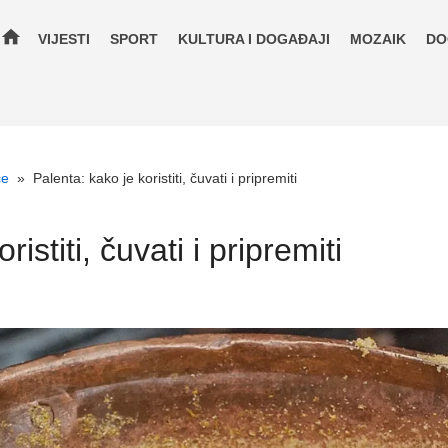
home
VIJESTI
SPORT
KULTURA I DOGAĐAJI
MOZAIK
DO
će
»
Palenta: kako je koristiti, čuvati i pripremiti
istiti, čuvati i pripremiti