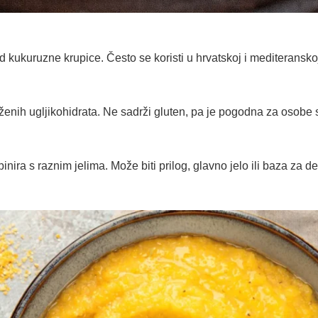
d kukuruzne krupice. Često se koristi u hrvatskoj i mediteransko
loženih ugljikohidrata. Ne sadrži gluten, pa je pogodna za osobe
ra s raznim jelima. Može biti prilog, glavno jelo ili baza za de