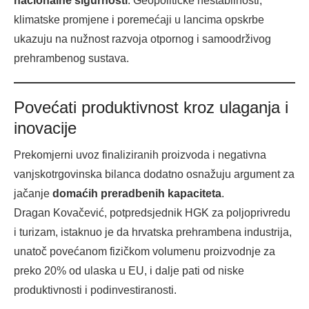
nacionalne sigurnosti
. Geopolitičke nestabilnosti,
klimatske promjene i poremećaji u lancima opskrbe
ukazuju na nužnost razvoja otpornog i samoodrživog
prehrambenog sustava.
Povećati produktivnost kroz ulaganja i
inovacije
Prekomjerni uvoz finaliziranih proizvoda i negativna
vanjskotrgovinska bilanca dodatno osnažuju argument za
jačanje
domaćih preradbenih kapaciteta
.
Dragan Kovačević, potpredsjednik HGK za poljoprivredu
i turizam, istaknuo je da hrvatska prehrambena industrija,
unatoč povećanom fizičkom volumenu proizvodnje za
preko 20% od ulaska u EU, i dalje pati od niske
produktivnosti i podinvestiranosti.