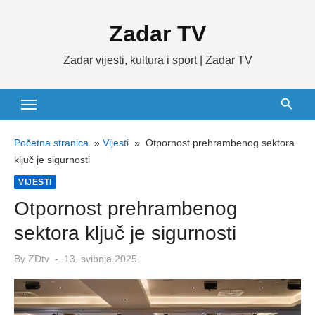
Skip
Zadar TV
to
content
Zadar vijesti, kultura i sport | Zadar TV
Početna stranica
»
Vijesti
»
Otpornost prehrambenog sektora
ključ je sigurnosti
VIJESTI
Otpornost prehrambenog
sektora ključ je sigurnosti
Posted
By
ZDtv
13. svibnja 2025.
on