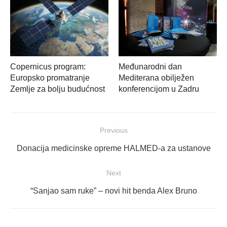
Copernicus program:
Međunarodni dan
Europsko promatranje
Mediterana obilježen
Zemlje za bolju budućnost
konferencijom u Zadru
Navigacija
Previous
objava
Previous
Donacija medicinske opreme HALMED-a za ustanove
post:
Next
Next
“Sanjao sam ruke” – novi hit benda Alex Bruno
post: