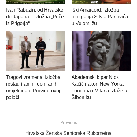
Ivan Rabuzin: od Hrvatske
Iški Amarcord: Izložba
do Japana – izložba „Priče
fotografija Silvia Panovića
iz Prigorja“
u Velom Ižu
Tragovi vremena: Izložba
Akademski kipar Nick
restauriranih i doniranih
Kačić nakon New Yorka,
umjetnina u Providurovoj
Londona i Milana izlaže u
palači
Šibeniku
Navigacija
Previous
objava
Previous
Hrvatska Ženska Seniorska Rukometna