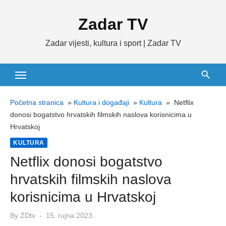
Skip
Zadar TV
to
content
Zadar vijesti, kultura i sport | Zadar TV
Početna stranica
»
Kultura i događaji
»
Kultura
»
Netflix
donosi bogatstvo hrvatskih filmskih naslova korisnicima u
Hrvatskoj
KULTURA
Netflix donosi bogatstvo
hrvatskih filmskih naslova
korisnicima u Hrvatskoj
Posted
By
ZDtv
15. rujna 2023.
on