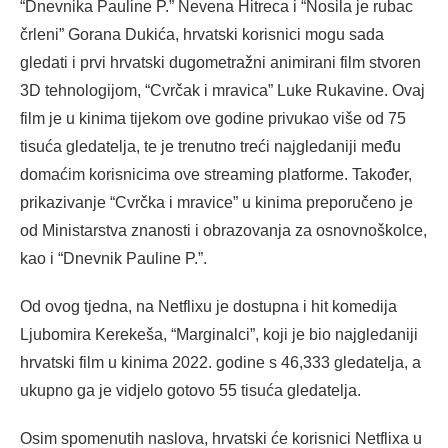
“Dnevnika Pauline P.” Nevena Hitreca i “Nosila je rubac
črleni” Gorana Dukića, hrvatski korisnici mogu sada
gledati i prvi hrvatski dugometražni animirani film stvoren
3D tehnologijom, “Cvrčak i mravica” Luke Rukavine. Ovaj
film je u kinima tijekom ove godine privukao više od 75
tisuća gledatelja, te je trenutno treći najgledaniji među
domaćim korisnicima ove streaming platforme. Također,
prikazivanje “Cvrčka i mravice” u kinima preporučeno je
od Ministarstva znanosti i obrazovanja za osnovnoškolce,
kao i “Dnevnik Pauline P.”.
Od ovog tjedna, na Netflixu je dostupna i hit komedija
Ljubomira Kerekeša, “Marginalci”, koji je bio najgledaniji
hrvatski film u kinima 2022. godine s 46,333 gledatelja, a
ukupno ga je vidjelo gotovo 55 tisuća gledatelja.
Osim spomenutih naslova, hrvatski će korisnici Netflixa u