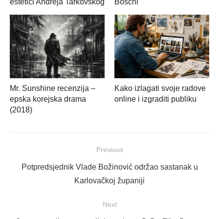
estetici Andreja Tarkovskog
Boschi
Mr. Sunshine recenzija –
Kako izlagati svoje radove
epska korejska drama
online i izgraditi publiku
(2018)
Navigacija
Previous
objava
Previous
Potpredsjednik Vlade Božinović održao sastanak u
post:
Karlovačkoj županiji
Next