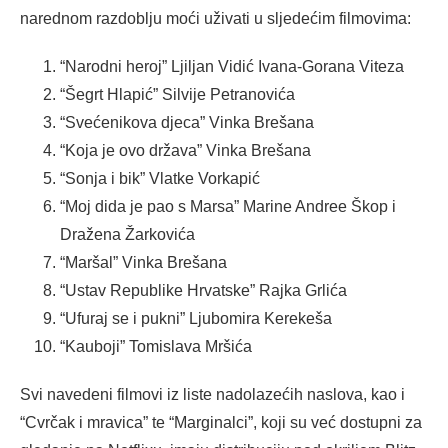
narednom razdoblju moći uživati u sljedećim filmovima:
“Narodni heroj” Ljiljan Vidić Ivana-Gorana Viteza
“Šegrt Hlapić” Silvije Petranovića
“Svećenikova djeca” Vinka Brešana
“Koja je ovo država” Vinka Brešana
“Sonja i bik” Vlatke Vorkapić
“Moj dida je pao s Marsa” Marine Andree Škop i
Dražena Žarkovića
“Maršal” Vinka Brešana
“Ustav Republike Hrvatske” Rajka Grlića
“Ufuraj se i pukni” Ljubomira Kerekeša
“Kauboji” Tomislava Mršića
Svi navedeni filmovi iz liste nadolazećih naslova, kao i
“Cvrčak i mravica” te “Marginalci”, koji su već dostupni za