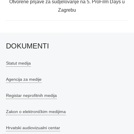
Next
Otvorene prijave za sudjelovanje na 5. ProFilm Days u
post:
Zagrebu
DOKUMENTI
Statut medija
Agencija za medije
Registar neprofitnih medija
Zakon o elektroničkim medijima
Hrvatski audiovizualni centar