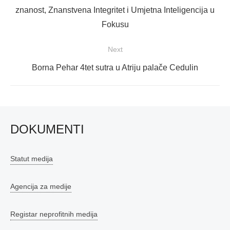
post:
znanost, Znanstvena Integritet i Umjetna Inteligencija u
Fokusu
Next
Next
Borna Pehar 4tet sutra u Atriju palače Cedulin
post:
DOKUMENTI
Statut medija
Agencija za medije
Registar neprofitnih medija