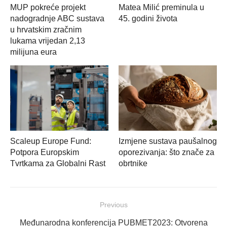
MUP pokreće projekt
Matea Milić preminula u
nadogradnje ABC sustava
45. godini života
u hrvatskim zračnim
lukama vrijedan 2,13
milijuna eura
Scaleup Europe Fund:
Izmjene sustava paušalnog
Potpora Europskim
oporezivanja: što znače za
Tvrtkama za Globalni Rast
obrtnike
Navigacija
Previous
objava
Previous
Međunarodna konferencija PUBMET2023: Otvorena