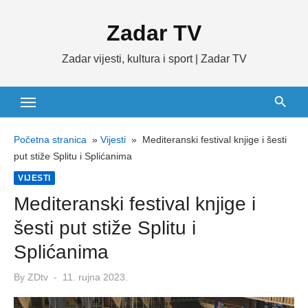
Skip
Zadar TV
to
content
Zadar vijesti, kultura i sport | Zadar TV
Početna stranica
»
Vijesti
»
Mediteranski festival knjige i šesti
put stiže Splitu i Splićanima
VIJESTI
Mediteranski festival knjige i
šesti put stiže Splitu i
Splićanima
Posted
By
ZDtv
11. rujna 2023.
on