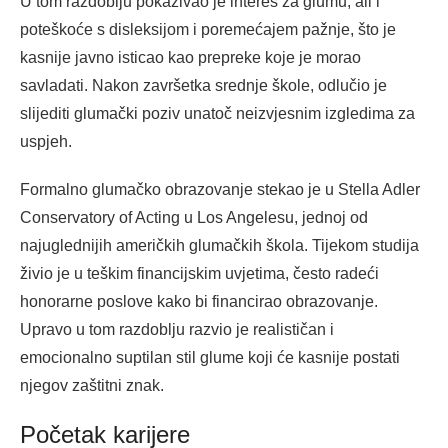
U tom razdoblju pokazivao je interes za glumu, ali i
poteškoće s disleksijom i poremećajem pažnje, što je
kasnije javno isticao kao prepreke koje je morao
savladati. Nakon završetka srednje škole, odlučio je
slijediti glumački poziv unatoč neizvjesnim izgledima za
uspjeh.
Formalno glumačko obrazovanje stekao je u Stella Adler
Conservatory of Acting u Los Angelesu, jednoj od
najuglednijih američkih glumačkih škola. Tijekom studija
živio je u teškim financijskim uvjetima, često radeći
honorarne poslove kako bi financirao obrazovanje.
Upravo u tom razdoblju razvio je realističan i
emocionalno suptilan stil glume koji će kasnije postati
njegov zaštitni znak.
Početak karijere