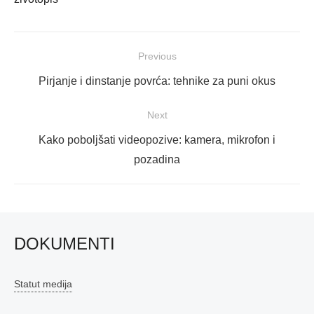
Navigacija
Previous
objava
Previous
Pirjanje i dinstanje povrća: tehnike za puni okus
post:
Next
Next
Kako poboljšati videopozive: kamera, mikrofon i
post:
pozadina
DOKUMENTI
Statut medija