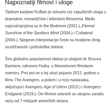
Najpoznatiji filmovi i uloge
Tijekom karijere Ruffalo je ostvario niz zapaženih uloga u
dramskim, romantičnim i trilerskim filmovima. Među
najznačajnijima su
In the Bedroom
(2001.),
Eternal
Sunshine of the Spotless Mind
(2004.) i
Collateral
(2004.). Njegove interpretacije često su hvaljene zbog
suzdržanosti i psihološke dubine.
Širu globalnu popularnost stekao je ulogom dr. Brucea
Bannera, odnosno Hulka, u Marvelovom filmskom
svemiru. Prvi put se u toj ulozi pojavio 2012. godine u
filmu
The Avengers
, a potom i u nizu nastavaka,
uključujući
Avengers: Age of Ultron
(2015.) i
Avengers:
Endgame
(2019.). Ovi filmovi ostvarili su ukupnu zaradu
veću od 7 milijardi američkih dolara.