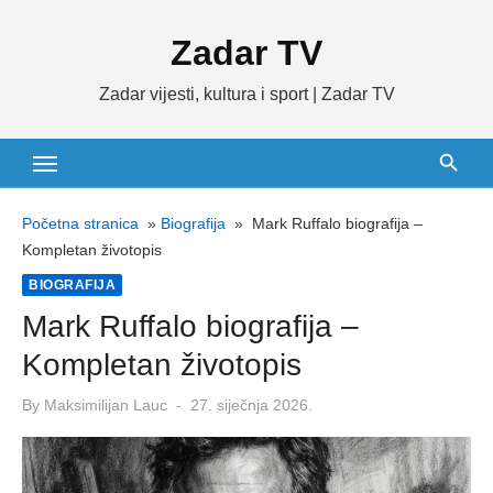
Skip
Zadar TV
to
content
Zadar vijesti, kultura i sport | Zadar TV
Početna stranica
»
Biografija
»
Mark Ruffalo biografija –
Kompletan životopis
BIOGRAFIJA
Mark Ruffalo biografija –
Kompletan životopis
Posted
By
Maksimilijan Lauc
27. siječnja 2026.
on