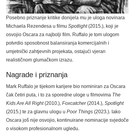
Posebno priznanje kritike donijela mu je uloga novinara
Michaela Rezendesa u filmu
Spotlight
(2015.), koji je
osvojio Oscara za najbolji film. Ruffalo je tom ulogom
potvrdio sposobnost balansiranja komercijalnih i
umjetnički zahtjevnih projekata, ostajući vjeran
realističnom glumačkom izrazu.
Nagrade i priznanja
Mark Ruffalo je tijekom karijere bio nominiran za Oscara
čak četiri puta, i to za sporedne uloge u filmovima
The
Kids Are All Right
(2010.),
Foxcatcher
(2014.),
Spotlight
(2015.) te za glavnu ulogu u
Poor Things
(2023.). Iako
Oscara još nije osvojio, kontinuirane nominacije svjedoče
o visokom profesionalnom ugledu.