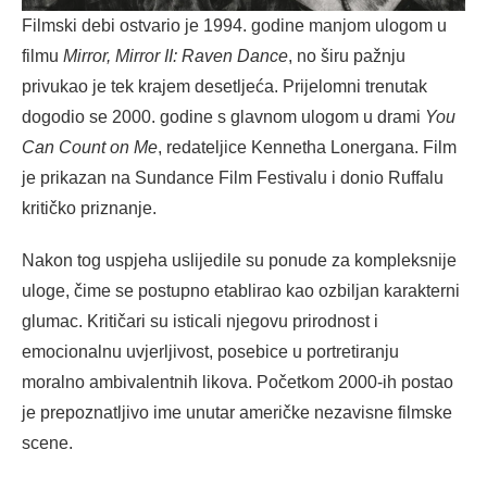
Filmski debi ostvario je 1994. godine manjom ulogom u
filmu
Mirror, Mirror II: Raven Dance
, no širu pažnju
privukao je tek krajem desetljeća. Prijelomni trenutak
dogodio se 2000. godine s glavnom ulogom u drami
You
Can Count on Me
, redateljice Kennetha Lonergana. Film
je prikazan na Sundance Film Festivalu i donio Ruffalu
kritičko priznanje.
Nakon tog uspjeha uslijedile su ponude za kompleksnije
uloge, čime se postupno etablirao kao ozbiljan karakterni
glumac. Kritičari su isticali njegovu prirodnost i
emocionalnu uvjerljivost, posebice u portretiranju
moralno ambivalentnih likova. Početkom 2000-ih postao
je prepoznatljivo ime unutar američke nezavisne filmske
scene.